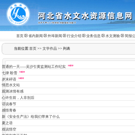
首页
省内新闻
外埠新闻
行业介绍
业务信息
水文测验
简报
当前位置:
首页
>>
文学作品
>>
列表
普通的一天-----吴沙引黄监测站工作纪实
七律 盼雪
岁末碎语
情思水文站
观测冰情有感
心许生前，人非别后
话说春节
感悟青春
新《安全生产法》给我们带来了什么
夏之语
戏说悟空