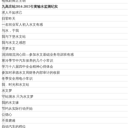
电视剧雍正王朝
九高庄站2014-2015引黄输水监测纪实
求人不如求己
归零昨天
一名转业军人初入水文有感
与水，于我
我与下堡水文站
我与水文之感想
寻梦水文
涓涓细流润心田—参加水文基础业务培训班有感
寒冷季节中汽车保养的几个小常识
学习十八届四中全会精神心得体会
参加对承德水文局财务内部审计的收获
冬季安全用电小常识
我﹒时光和水文站
水文梦
守站测水 只为水文梦
我的水文缘
节约从实际行动开始
公德心
不畏磨难
自动汽车的档位