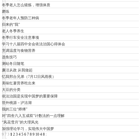
冬季老人怎么锻炼，增强体质
磨练
冬季老年人预防三种病
归来的“我”
老人冬季养生
冬季行车安全注意事项
学习十八届四中全会依法治国心得体会
烹调温度与食物营养
选鱼技巧
测站冬日随笔
廉洁从政 从我做起
忆我邢台兄弟（7月12日风雨夜）
美味红薯营养吃出来
大豆的分类
依法治国是实现中国梦的重要保障
世外桃源－泸沽湖
我的三位“师傅”
对“四舍六入五成双”计数法的一点理解
“风花雪月”的大理风光
加强理论学习，实现伟大中国梦
9
7
3
1
2
3
4
5
6
7
8
9
10
4
8
: