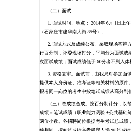
（二）面试
1.
面试时间、地点：
2014
年
6
月
1
日上
（石家庄市建华南大街
85
号）。
2.
面试方式及成绩公布。采取现场答辩
行百分制，评委现场打分，平均分为面试成
次面试成绩；面试成绩低于
60
分者不列入体
3.
资格复审。面试前，由我局对参加面
提供本人身份证、准考证等相关材料的原件
报考同一岗位的考生中按笔试成绩从高分到
（三）总成绩合成。按百分制计分，以
成绩＝笔试成绩（职业能力测验
+
公共基础
两位小数。各招聘岗位根据考生考试总成绩
绩相同，按面试成绩高者确定人选
;
面试成绩