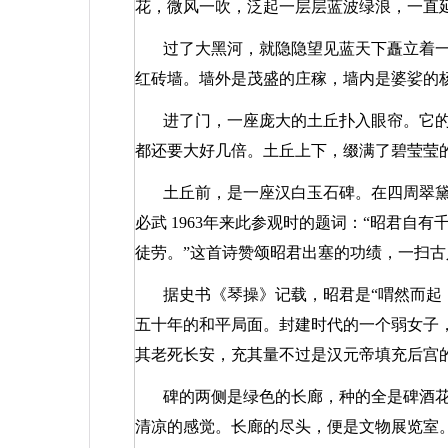
花，微风一吹，泛起一层层蓝波绿浪，一直
过了大黑河，就隐隐望见蓝天下矗立着
红砖墙。墙外是茂盛的庄稼，墙内是婆娑的
进了门，一座庞大的土丘扑入眼帘。它
都还要大好几倍。土丘上下，缀满了碧莹莹
土丘前，是一座汉白玉石碑。在四周翠
必武
1963
年来此参观时的题词：“昭君自有
徒劳。”这首诗赞颂昭君出塞的功绩，一扫
据史书《琴操》记载，昭君是“喟然而起
五十年的和平局面。封建时代的一个弱女子
其老死长安，充其量不过是汉元帝填充后宫
碑的两侧是绿色的长廊，种的全是碑酒
清凉的感觉。长廊的尽头，便是文物展览室