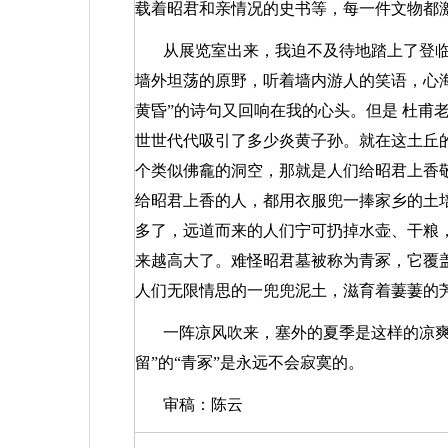
载着昭君和亲情况的史书等，每一件文物都
从展览室出来，我迫不及待地踏上了登
墙外坦荡的原野，听着墙内游人的笑语，心
黄昏”的诗句又回响在我的心头。但是
杜甫
世世代代吸引了多少炎黄子孙。就在这土丘
个类似佛龕的洞空，那就是人们给昭君上香
给昭君上香的人，都用衣服兜一捧家乡的土
多了，远道而来的人们宁可扔掉水壶、干粮
来越高大了。难怪昭君墓被称为青冢，它覆
人们无限情思的一兜兜泥土，滋育着萋萋的
一阵凉风吹来，塞外的夏季是这样的凉爽
留”的“青冢”是永远不会寂寞的。
审稿：陈云