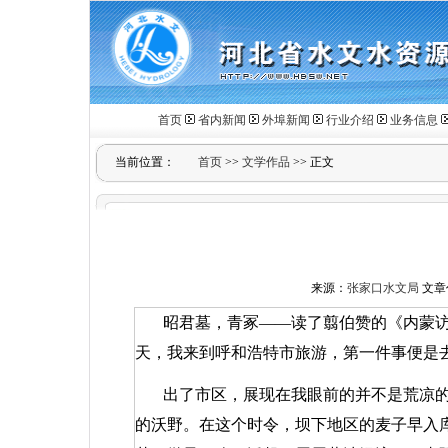
首页
省内新闻
外埠新闻
行业介绍
业务信息
当前位置：
首页
>>
文学作品
>> 正文
来源：
张家口水文局
文章作
昭君墓，青冢——读了翦伯赞的《内蒙
天，我来到呼和浩特市旅游，第一件事便是
出了市区，展现在我眼前的并不是荒凉
的沃野。在这个时令，坝下地区的麦子早入