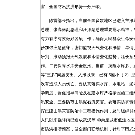
害，全国防汛抗洪形势十分严峻。
陈雷部长指出，当前全国多数地区已进入主汛期
总理、张高丽副总理和汪洋副总理重要批示精神，
有力有序有效做好各项工作，确保人民群众生命安
步加强应急值守，密切监视天气变化和汛情、旱情
研判、滚动预报天气发展和水情变化趋势，延长预
作。二要保障水库安全度汛。当前，病险水库多、
等“三多”问题突出。入汛以来，已有
5
座小（
2
）
没有造成人员伤亡。要认真落实水库、水电站、淤
学调度，督促指导病险及在建水库严格按照施工组
汛安全。三要防范山洪泥石流灾害。要落实防御责
挥已建山洪灾害防治非工程措施作用，及时组织群
入汛以来强降雨已造成武汉等
40
余座城市低洼地区
市防洪排涝预案，健全部门联动机制，针对下凹式