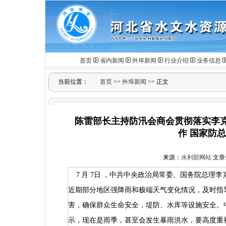
首页
省内新闻
外埠新闻
行业介绍
业务信息
当前位置：
首页
>>
外埠新闻
>> 正文
陈雷部长主持防汛会商会贯彻落实李
作 国家防
来源：
水利部网站
文章作
7
月
7
日
，中共中央政治局常委、国务院总理李
近期部分地区强降雨和极端天气变化情况，及时指
害，确保群众生命安全，堤防、水库等设施安全。
示，现在是雨季，甚至会发生暴雨洪水，要高度重