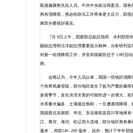
取措施搜救失踪人员。中共中央政治局委员、国务
再有强降雨，势必给防汛工作带来更大压力，防指
家防办要抓好落实。
7
月
8
日上午，国家防总副总指挥、水利部部
丽副总理和汪洋副总理重要批示精神，分析研判近
对新一轮强降雨工作，并宣布国家防总于
11
时启动
商。
会商认为，今年入汛以来，我国一些地区强降
个热带风暴登陆，部分地区发生了较为严重的暴雨
多雨季节，发生洪涝灾害的可能性进一步增大。前
水库蓄水偏多、土壤接近饱和，一旦遭遇强降雨，
我国西北东南部、华北、东北南部及四川等地将有
江、黄河、海河、松辽四大流域，部分地区将有暴
毫米
，局部140
-200
毫米
。此外，预计下半年登