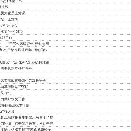
力做好水情工作
风建设
成员为党员上党课
党纪、正党风
活动”座谈会
水文“十不准”》
本职工作
——“干部作风建设年”活动心得
努力做“干部作风建设年”活动的践
会
风建设年”活动深入实际破解难题
项需要长期坚持的任务
作风警示教育暨两个活动推进会
向基层测站“下沉”
设见行动
努力做好水文工作
合格的基层技术干部
动”的认识
工参观预防职务犯罪警示教育图片展
学习论坛，召开警示教育，推动干部
实际，组织开展“干部作风建设年