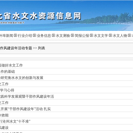
外埠新闻
行业介绍
业务信息
水文测验
简报公报
水文文学
水文人物
作风建设年活动专题
>>
列表
面做好水文工作
工作的基础
论研究衡水水文的创新与发展
文工作
动学习心得
实践科学发展观暨干部作风建设年活
文工作
开展“干部作风建设年”活动 扎实
作效能
行沧州水文“十不准”
风建设