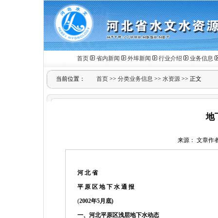
首页
省内新闻
外埠新闻
行业介绍
业务信息
当前位置：
首页
>>
分类业务信息
>>
水资源
>> 正文
地
来源： 文章作者： 
河
北 省
平 原 区 地 下 水 通 报
(
2002年5月底)
一、河北平原区浅层地下水动态