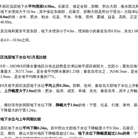
平原区浅层地下水
平均埋深
14.98m
。
石家庄、保定全部，邯郸、邢台大部，衡水西北
地下水埋深大于10.0m；其中保定东南部，石家庄、邯郸大部及邢台宁晋泊～大陆泽
30.0m
的有：永年、肥乡、柏乡、任县、平乡、辛集、晋州、藁城、赵县、高邑、正定
0.09m。
和冀东平原东部，地下水埋深小于4.0m，埋深较小的秦皇岛市0.85m，东光1.68
0～10.0m之间。
原区浅层地下水位与
5
月底比较
9月～2003年8月降水量地区分布总趋势是京津以南平原区南部大，北部小；冀东沿
最大，为571.7mm，是全省平均降水量的1.25倍；秦皇岛市次之，为546.5mm，是全
3.9mm，是全省平均降水量的77%。
年8月底平原区浅层地下水位
平均上升
0.20m
。
邯郸、沧州、秦皇岛大部地下水位上升幅
m。
上升幅度大于
2.0m
的有：肥乡、临漳、成安、阜城、东光、秦皇岛等，其中上升幅度
廊坊等市的局部地下水位下降，
降幅大于
1.0m
的有：宁晋、任县、行唐、涿州、易
降最大的宁晋3.24m。
层地下水位与上年同期比较
原区地下水位
平均下降
0.24m
。
其中邢台大部地下水位下降幅度小于0.50m，石家庄
保定、廊坊、唐山大部分地区下降幅度超过1.0m。
地下水位下降幅度超过
2.0m
的有
：宁