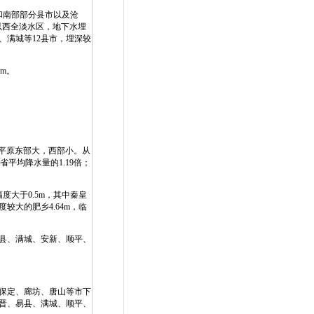
和南部部分县市以及沧
以西全淡水区，地下水埋
、满城等12县市，埋深较
m。
海平原东部大，西部小。从
省平均降水量的1.19倍；
度大于0.5m，其中秦皇
较大的肥乡4.64m，临
县、满城、安新、顺平、
、保定、廊坊、唐山等市下
晋、易县、满城、顺平、