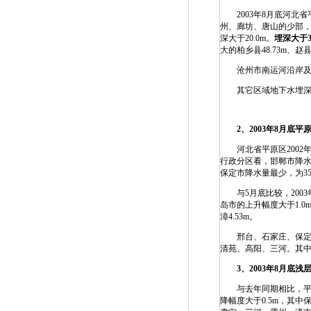
2003年8月底河北省
州、廊坊、唐山的少部，
深大于20.0m。
埋深大于
大的柏乡县48.73m、赵县4
沧州市南运河沿岸及其沿海
其它区域地下水埋深在4.
2
、
2003
年
8
月底平
河北省平原区2002年
行政分区看，邯郸市降水量
保定市降水量最少，为35
与5月底比较，2003
岛市的上升幅度大于1.0
漳4.53m。
邢台、石家庄、保定、
清苑、高阳、三河。其中下
3
、
2003
年
8
月底浅
与去年同期相比，平
降幅度大于0.5m，其中