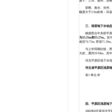
肃宁、三河、霸州、滦南、
邯郸、衡水、沧州、秦皇
幅度大于2.0m的有：邱
三、深层地下水动
根据邢台中东部平原与衡
为
55.35m
和
55.27m
。
其
南宫74.75m, 枣强71.1
与上年同期比较，邢台中东
大的，冀州10.94m。其
河北平原区地下水动
河北省平原区浅层
表1 单位:米
四、平原区浅层地
2003年8月底河北平