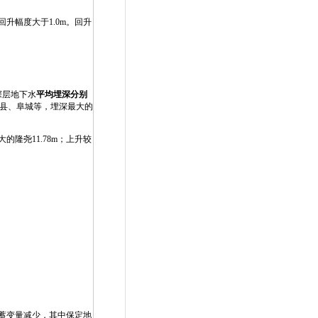
升幅度大于1.0m。回升
深层地下水
平均埋深分别
景县、阜城等，埋深最大的
隆尧11.78m；上升较
的蓄变量减少，其中保定地