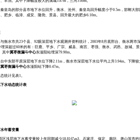
丰润。其中下降幅度较大的满城5.87m，三河5.00m。
岛的部分县市地下水位回升，衡水、沧州、秦皇岛回升幅度小于0.5m，邯郸大部回
县、肥乡、临漳、成安、隆尧、景县。回升最大的肥乡6.10m。
态
水市共23个县、92眼深层地下水观测井资料统计，2003年8月底邢台、衡水两市
中埋深超过60米的有：巨鹿、平乡、广宗、威县、南宫、枣强、衡水、武邑、故城、
9m。其中
冀枣衡漏斗中心
东滏阳站埋深79.90m。
部平原深层地下水位下降2.11m，衡水市深层地下水位平均上升3.94m。下降较大的
中
冀枣衡漏斗中心
东滏阳站下降0.47m。
态统计见表1。
地下水动态统计表
下水年蓄变量
原区浅层地下水蓄变量较上年同期减少18.81亿m3。石家庄、保定、廊坊、唐山等市