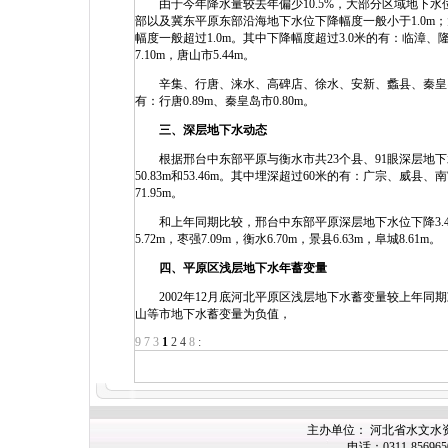
由于今年降水量较去年偏少10.5%，大部分区域地下水位
部以及冀东平原东部沿海地下水位下降幅度一般小于1.0
幅度一般超过1.0m。其中下降幅度超过3.0米的有：临
7.10m，唐山市5.44m。
辛集、行唐、涞水、高碑店、徐水、安新、蠡县、秦皇岛市
有：行唐0.89m、秦皇岛市0.80m。
三、深层地下水动态
根据邢台中东部平原与衡水市共23个县、91眼深层地下
50.83m和53.46m。其中埋深超过60米的有：广宗、威县
71.95m。
和上年同期比较，邢台中东部平原深层地下水位下降3.48m
5.72m，枣强7.09m，衡水6.70m，景县6.63m，阜城8.61m。
四、平原区浅层地下水年蓄变量
2002年12月底河北平原区浅层地下水蓄变量较上年同期减
山等市地下水蓄变量为负值，
9
7
3
1
2
4
8
:
主办单位： 河北省水文水
电话：0311-85696