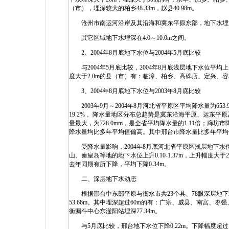
（市），埋深较大的柏乡48.33m，赵县40.98m。
沧州市南运河沿岸及其沿海和冀东平原东部，地下水埋深小于4
其它区域地下水埋深在4.0～10.0m之间。
2、2004年8月底地下水位与2004年5月底比较
与2004年5月底比较，2004年8月底浅层地下水位平均上
度大于2.0m的县（市）有：临漳、柏乡、高碑店、定兴、
3、2004年8月底地下水位与2003年8月底比较
2003年9月～2004年8月河北省平原区平均降水量为653.9
19.2% 。降水量地区分布总趋势是冀东沿海平原、运东
量最大，为728.0mm，是全省平均降水量的1.11倍；廊坊
降水量均比多年平均值偏高。其中邢台市降水量比多年平均值多
受降水量影响，2004年8月底河北省平原区浅层地下水位
山、秦皇岛等地的地下水位上升0.10-1.37m，上升幅度
去年同期有所下降，平均下降0.34m。
二、深层地下水动态
根据邢台中东部平原与衡水市共23个县、78眼深层地下水
53.66m。其中埋深超过60m的有：广宗、威县、南宫、枣强
衡漏斗中心东滏阳站埋深77.34m。
与5月底比较，邢台地下水位下降0.22m。下降幅度超过1