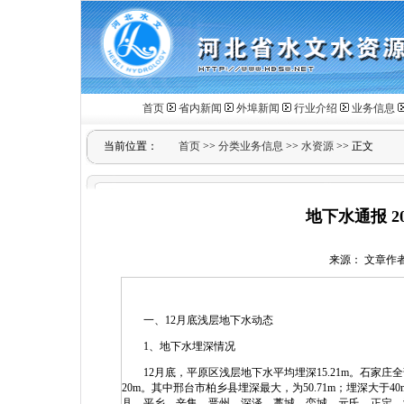
首页
省内新闻
外埠新闻
行业介绍
业务信息
当前位置：
首页
>>
分类业务信息
>>
水资源
>> 正文
地下水通报 2
来源： 文章作者： 
一、12月底浅层地下水动态
1、地下水埋深情况
12月底，平原区浅层地下水平均埋深15.21m。石家
20m。其中邢台市柏乡县埋深最大，为50.71m；埋深大于
县、平乡、辛集、晋州、深泽、藁城、栾城、元氏、正定、