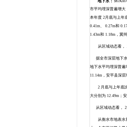
据浅层
地下水：
市平均埋深普遍增大
本年度
2
月底与上年
0.41m
、
0.27m
和
0.1
1.43m
和
1.18m
，冀
从区域动态看，
据全市深层地下
地下水平均埋深普遍
11.14m
，安平县深层
2
月底与上年底
大分别为
12.49m
；
从区域动态看，
2
从衡水市地表水