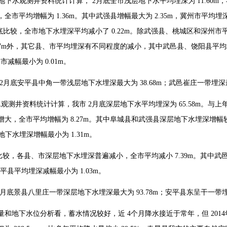
地下水观测井资料统计计算，
2
月底全市浅层地下水平均埋深为
11.60m
，
，全市平均增幅为
1.36m
。其中武强县增幅最大为
2.35m
，冀州市平均埋
底比较，全市地下水埋深平均减小了
0.22m
。除武强县、桃城区和深州市
7m
外，其它县、市平均埋深有不同程度的减小，其中武邑县、饶阳县平均
州市减幅最小为
0.01m
。
2
月底安平县中角一带浅层地下水埋深最大为
38.68m
；武邑崔庄一带埋深
水观测井资料统计计算，我市
2
月底深层地下水平均埋深为
65.58m
。与上
增大，全市平均增幅为
8.27m
。其中阜城县和武强县深层地下水埋深增幅
地下水埋深增幅最小为
1.31m
。
比较，各县、市深层地下水埋深普遍减小，全市平均减小
7.39m
。其中武
安平县平均埋深减幅最小为
1.03m
。
月底景县八里庄一带深层地下水埋深最大为
93.78m
；安平县东呈干一带
量和地下水位分析看，蓄水情况较好，近
4
个月降水接近于常年，但
2014