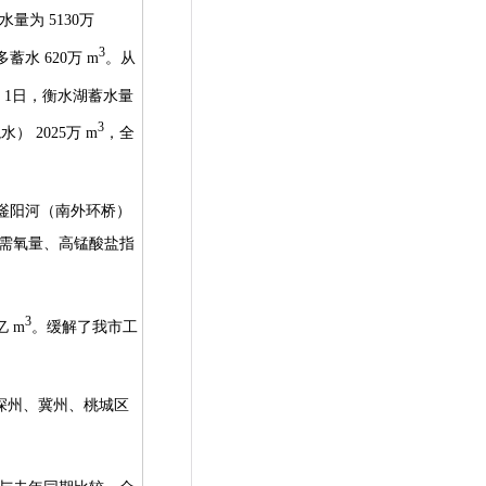
蓄水量为
5130
万
3
多蓄水
620
万
m
。从
月
1
日，衡水湖蓄水量
3
境水）
2025
万
m
，全
滏阳河（南外环桥）
需氧量、高锰酸盐指
3
亿
m
。缓解了我市工
深州、冀州、桃城区