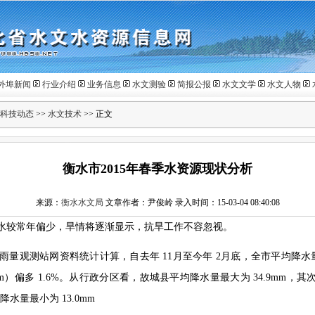
外埠新闻
行业介绍
业务信息
水文测验
简报公报
水文文学
水文人物
科技动态
>>
水文技术
>> 正文
衡水市2015年春季水资源现状分析
来源：
衡水水文局
文章作者：尹俊岭 录入时间：15-03-04 08:40:08
水较常年偏少，旱情将逐渐显示，抗旱工作不容忽视。
雨量观测站网资料统计计算，自去年
11
月至今年
2
月底，全市平均降水
m
）偏多
1.6%
。从行政分区看，故城县平均降水量最大为
34.9mm
，其
均降水量最小为
13.0mm