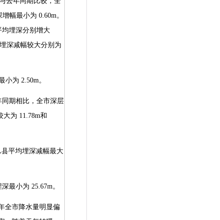
与去年同期比较，全
深增幅最小为
0.60m
。
平均埋深分别增大
埋深减幅较大分别为
最小为
2.50m
。
年同期相比，全市深层
较大为
11.78m
和
邑县平均埋深减幅最大
埋深最小为
25.67m
。
年全市降水量明显偏