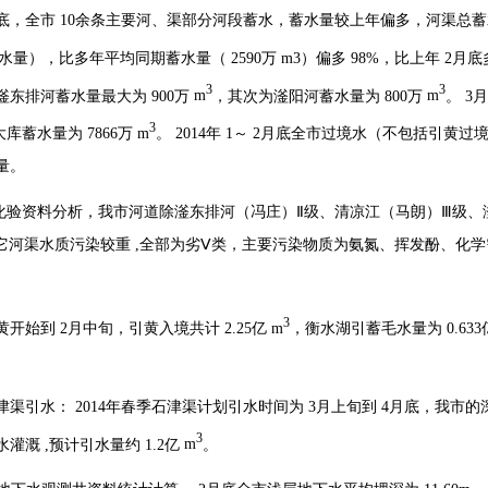
底，全市
10
余条主要河、渠部分河段蓄水，蓄水量较上年偏多，河渠总
水量），比多年平均同期蓄水量（
2590
万
m3
）偏多
98%
，比上年
2
月底
3
3
滏东排河蓄水量最大为
900
万
m
，其次为滏阳河蓄水量为
800
万
m
。
3
3
大库蓄水量为
7866
万
m
。
2014
年
1
～
2
月底全市过境水（不包括引黄过
量。
化验资料分析，我市河道除滏东排河（冯庄）Ⅱ级、清凉江（马朗）Ⅲ级、
它河渠水质污染较重
,
全部为劣Ⅴ类，主要污染物质为氨氮、挥发酚、化学
3
黄开始到
2
月中旬，引黄入境共计
2.25
亿
m
，衡水湖引蓄毛水量为
0.633
津渠引水：
2014
年春季石津渠计划引水时间为
3
月上旬到
4
月底，我市的
3
水灌溉
,
预计引水量约
1.2
亿
m
。