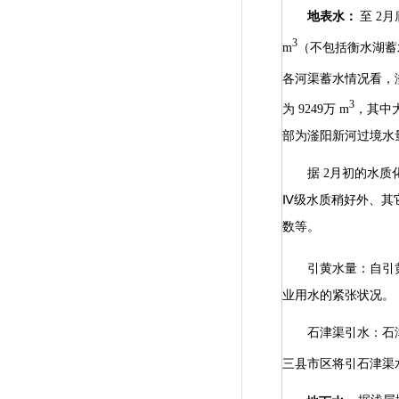
地表水：
至
2
月
3
m
（不包括衡水湖蓄
各河渠蓄水情况看，
3
为
9249
万
m
，其中
部为滏阳新河过境水
据
2
月初的水质
Ⅳ级水质稍好外、其
数等。
引黄水量：自引
业用水的紧张状况。
石津渠引水：石
三县市区将引石津渠