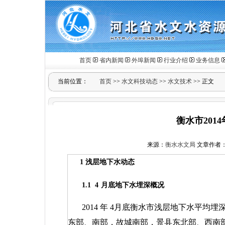
首页
省内新闻
外埠新闻
行业介绍
业务信息
当前位置：
首页
>>
水文科技动态
>>
水文技术
>> 正文
衡水市201
来源：
衡水水文局
文章作者：王
1
浅层地下水动态
1.1
4
月底地下水埋深概况
2014
年
4
月底衡水市浅层地下水平均埋
东部、南部，故城南部，景县东北部、西南