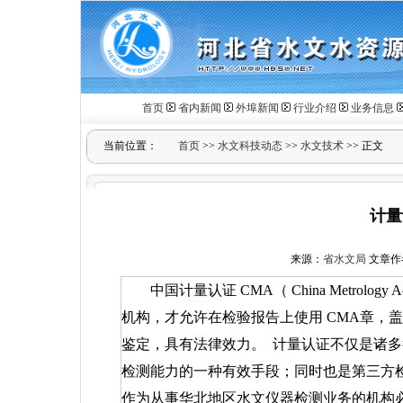
首页
省内新闻
外埠新闻
行业介绍
业务信息
当前位置：
首页
>>
水文科技动态
>>
水文技术
>> 正文
计量
来源：
省水文局
文章作者：
中国计量认证
CMA
（
China Metrology Ac
机构，才允许在检验报告上使用
CMA
章，
鉴定，具有法律效力。
计量认证不仅是诸多
检测能力的一种有效手段；同时也是第三方
作为从事华北地区水文仪器检测业务的机构