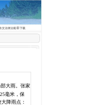
水文法律法规
下载
局部大雨。张家
25
毫米，保
较大降雨点：