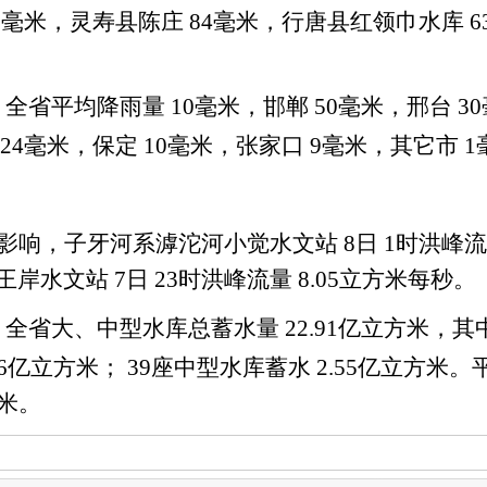
7
毫米，灵寿县陈庄
84
毫米，行唐县红领巾水库
6
，全省平均降雨量
10
毫米，邯郸
50
毫米，邢台
30
24
毫米，保定
10
毫米，张家口
9
毫米，其它市
1
影响，子牙河系滹沱河小觉水文站
8
日
1
时洪峰
王岸水文站
7
日
23
时洪峰流量
8.05
立方米每秒。
，全省大、中型水库总蓄水量
22.91
亿立方米，其
6
亿立方米；
39
座中型水库蓄水
2.55
亿立方米。
米。