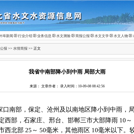
外埠新闻
行业介绍
业务信息
水文测验
简报公报
水文文学
水文人物
公报
>>
水情简报
>> 正文
我省中南部降小到中雨 局部大雨
来源： 文章作者： 录入时间：10-09-08 08:42:56
家口南部，保定、沧州及以南地区降小到中雨，
定西部，石家庄、邢台、邯郸三市大部降雨
10
～
市西北部
25
～
50
毫米，其他雨区
10
毫米以下。