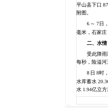
平山县下口
8
附图。
6
～
7
日
毫米，石家庄
二、水情
受此降雨
每秒，险溢河
8
日
8
时
水库蓄水
20.3
水
1.94
亿立方