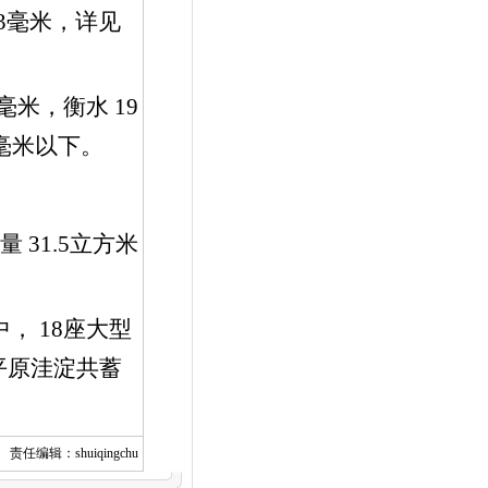
3
毫米，详见
毫米，衡水
19
毫米以下。
流量
31.5
立方米
中，
18
座大型
平原洼淀共蓄
责任编辑：shuiqingchu