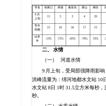
市名
张家口
承德
秦皇岛
唐山
廊坊
9
月
13
5
3
4
20
上旬
常年
15
18
18
17
15
同期
比常
-13%
-72%
-83%
-76%
33%
-
年
二、
水情
（一）
河道水情
9
月上旬，受局部强降雨影响
洪峰流量为：绵河地都水文站
10
水文站
8
日
1
时
31.5
立方米每秒，
秒。