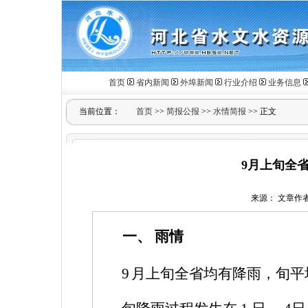
首页
省内新闻
外埠新闻
行业介绍
业务信息
当前位置：
首页
>>
简报公报
>>
水情简报
>> 正文
9月上旬全
来源： 文章作者： 
一、
雨情
9
月上旬全省均有降雨，旬平