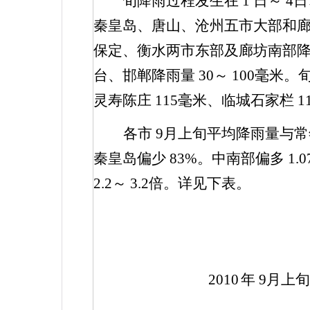
旬降雨过程发生在
1
日
～
4
日
秦皇岛、唐山、沧州五市大部和
保定、衡水两市东部及廊坊南部
台、邯郸降雨量
30
～
100
毫米。
灵寿陈庄
115
毫米、临城石家栏
1
各市
9
月上旬平均降雨量与
秦皇岛偏少
83%
。中南部偏多
1.0
2.2
～
3.2
倍。详见下表。
2010
年
9
月上