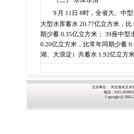
（二） 水库水情
9
月
11
日
8
时，全省大、中型
大型水库蓄水
20.77
亿立方米，比
期少蓄
0.35
亿立方米；
39
座中型
0.20
亿立方米，比常年同期少蓄
0
湖、大浪淀）共蓄水
1.92
亿立方
主办
单位： 河北省水文水
电话：0311-85696
Copyright @ 2002-