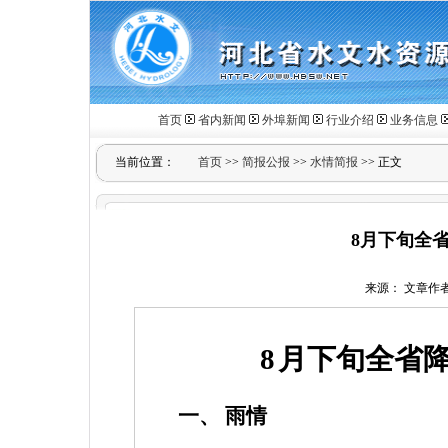
首页
省内新闻
外埠新闻
行业介绍
业务信息
当前位置：
首页
>>
简报公报
>>
水情简报
>> 正文
8月下旬全
来源： 文章作者： 
8
月下旬全省
一、
雨情