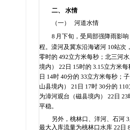
二、
水情
（一）
河道水情
8
月下旬，受局部强降雨影响
程。滦河及冀东沿海诸河
10
站次
零时的
492
立方米每秒；北三河
境内）
22
日
15
时的
3.15
立方米每
日
14
时
40
分的
33
立方米每秒；
山县境内）
21
日
17
时
30
分的
110
为漳河观台（磁县境内）
22
日
23
平稳。
另外，桃林口、洋河、石河
3
最大入库流量为桃林口水库
22
日