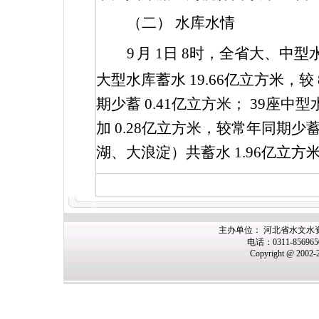
（二） 水库水情
9
月
1
日
8
时，全省大、中型
大型水库蓄水
19.66
亿立方米，较
期少蓄
0.41
亿立方米；
39
座中型
加
0.28
亿立方米，较常年同期少
湖、大浪淀）共蓄水
1.96
亿立方
主办
单位： 河北省水文水
电话：0311-85696
Copyright @ 2002-