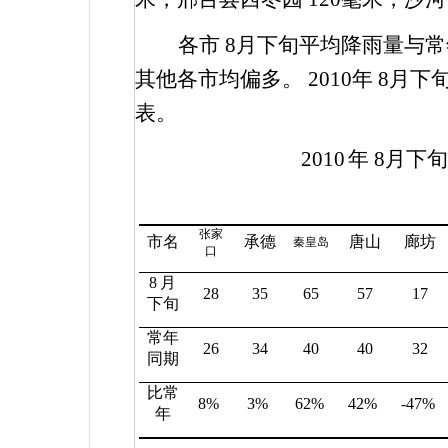
各市
8
月下旬平均降雨量与常
其他各市均偏多。
2010
年
8
月下
表。
2010
年
8
月下
张家
市名
承德
唐山
廊坊
秦皇岛
口
8
月
28
35
65
57
17
下旬
常年
26
34
40
40
32
同期
比常
8%
3%
62%
42%
-47%
年