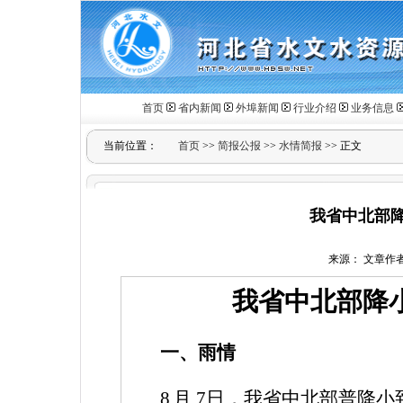
首页
省内新闻
外埠新闻
行业介绍
业务信息
当前位置：
首页
>>
简报公报
>>
水情简报
>> 正文
我省中北部降
来源： 文章作者： 
我省中北部降
一、雨情
8
月
7
日，我省中北部普降小