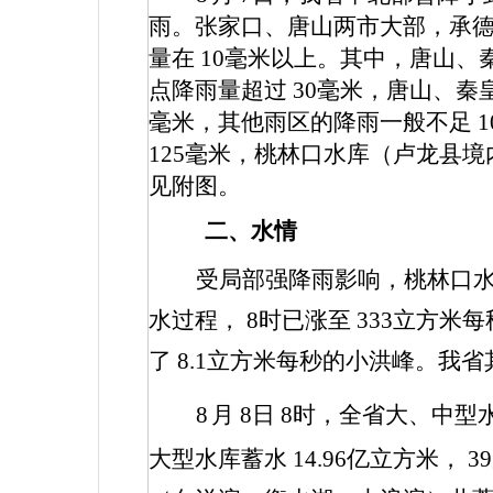
雨。张家口、唐山两市大部，承
量在
10
毫米以上。其中，唐山、
点降雨量超过
30
毫米，唐山、秦
毫米，其他雨区的降雨一般不足
1
125
毫米，桃林口水库（卢龙县境
见附图。
二、水情
受局部强降雨影响，桃林口
水过程，
8
时已涨至
333
立方米每
了
8.1
立方米每秒的小洪峰。我省
8
月
8
日
8
时，全省大、中型
大型水库蓄水
14.96
亿立方米，
39