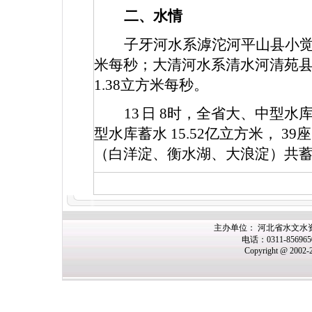
二、水情
子牙河水系滹沱河平山县小
米每秒；大清河水系清水河清苑
1.38
立方米每秒。
13
日
8
时，全省大、中型水
型水库蓄水
15.52
亿立方米，
39
座
（白洋淀、衡水湖、大浪淀）共
主办
单位： 河北省水文水
电话：0311-85696
Copyright @ 2002-