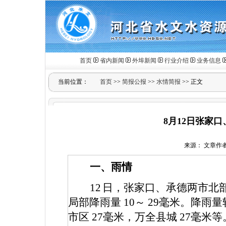
首页
省内新闻
外埠新闻
行业介绍
业务信息
当前位置：
首页
>>
简报公报
>>
水情简报
>> 正文
8月12日张家
来源： 文章作者： 
一、雨情
12
日，张家口、承德两市北
局部降雨量
10
～
29
毫米。降雨量
市区
27
毫米，万全县城
27
毫米等