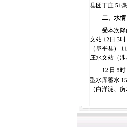
县团丁庄
51
二、水情
受本次降
文站
12
日
3
（阜平县）
1
庄水文站（涉
12
日
8
时
型水库蓄水
15
（白洋淀、衡