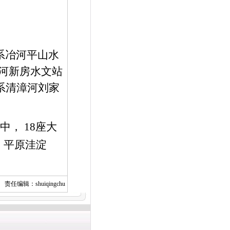
系冶河平山水
河新房水文站
系清漳河刘家
其中，
18
座大
。平原洼淀
责任编辑：shuiqingchu