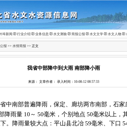
外埠新闻
行业介绍
业务信息
水文测验
简报公报
水文文学
水文人物
公报
>>
水情简报
>> 正文
我省中部降中到大雨 南部降小雨
来源： 文章作者： 录入时间：10-08-12 08:57:33
省中南部普遍降雨，保定、廊坊两市南部，石家
部降雨量
10
～
50
毫米，个别地点
50
毫米以上，
以下。降雨量较大点：平山县北冶
59
毫米、下口
5