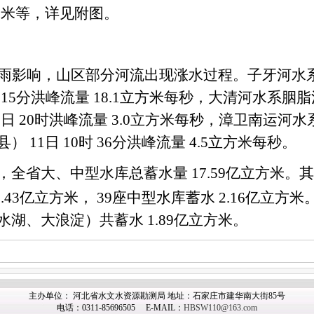
毫米等，详见附图。
雨影响，山区部分河流出现涨水过程。子牙河水
时
15
分洪峰流量
18.1
立方米每秒，大清河水系胭脂
1
日
20
时洪峰流量
3.0
立方米每秒，漳卫南运河水
县）
11
日
10
时
36
分洪峰流量
4.5
立方米每秒。
，全省大、中型水库总蓄水量
17.59
亿立方米。
.43
亿立方米，
39
座中型水库蓄水
2.16
亿立方米
水湖、大浪淀）共蓄水
1.89
亿立方米。
主办
单位： 河北省水文水资源勘测局 地址：石家庄市建华南大街85号
电话：0311-85696505 E-MAIL：
HBSW110@163.com