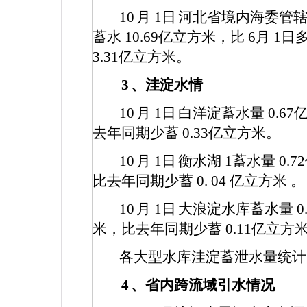
10
月
1
日
河北省境内海委管
蓄水
10.69
亿立方米，比
6
月
1
日
3.31
亿立方米。
3
、洼淀水情
10
月
1
日
白洋淀蓄水量
0.67
去年同期少蓄
0.33
亿立方米。
10
月
1
日
衡水湖
1
蓄水量
0.72
比去年同期少蓄
0.
04
亿立方米
。
10
月
1
日
大浪淀水库蓄水量
0
米，比去年同期少蓄
0.11
亿立方
各大型水库洼淀蓄泄水量统计
4
、省内跨流域引水情况