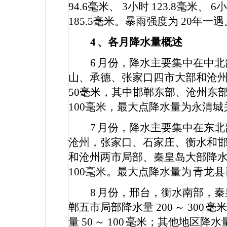
94.6
毫米、
3
小时
123.8
毫米、
6
185.5
毫米。暴雨强度为
20
年一遇
4
、各月降水量概述
6
月份，降水主要集中在中北
山、承德、张家口四市大部和沧
50
毫米，其中邯郸东部、沧州东
100
毫米，最大点降水量为永清城
7
月份，降水主要集中在东北
沧州，张家口、石家庄、衡水和
和沧州两市局部、秦皇岛大部降
100
毫米。最大点降水量为
青龙县
8
月份，邢台，衡水南部，秦
郸五市局部降水量
200
～
300
毫米
量
50
～
100
毫米；其他地区降水