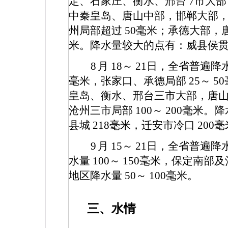
定、石家庄、衡水、邢台
7
市大部
中秦皇岛、唐山中部，邯郸大部
州局部超过
50
毫米；承德大部，
米。降水量较大的点有：威县侯
8
月
18
～
21
日，全省普遍降
毫米，张家口、承德局部
25
～
50
皇岛、衡水、邢台三市大部，唐
沧州三市局部
100
～
200
毫米。降
县城
218
毫米，迁安市冷口
200
毫
9
月
15
～
21
日，全省普遍降
水量
100
～
150
毫米，保定南部及
地区降水量
50
～
100
毫米。
三、水情