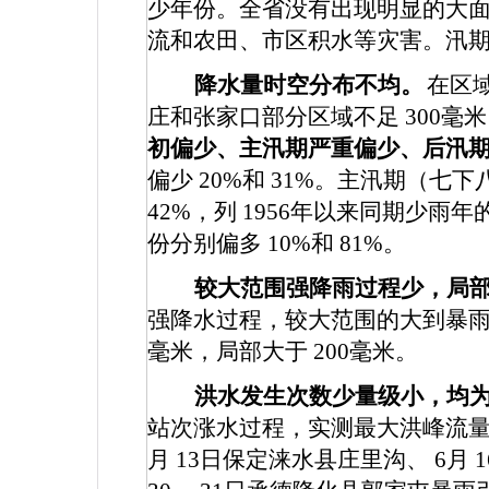
少年份。全省没有出现明显的大
流和农田、市区积水等灾害。汛
降水量时空分布不均。
在区
庄和张家口部分区域不足
300
毫米
初偏少、主汛期严重偏少、后汛
偏少
20%
和
31%
。主汛期（七下
42%
，列
1956
年以来同期少雨年
份分别偏多
10%
和
81%
。
较大范围强降雨过程少，局
强降水过程，较大范围的大到暴
毫米，局部大于
200
毫米。
洪水发生次数少量级小，均
站次涨水过程，实测最大洪峰流
月
13
日保定涞水县庄里沟、
6
月
1