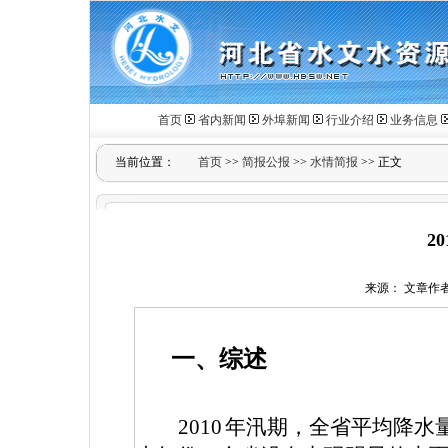
首页
省内新闻
外埠新闻
行业介绍
业务信息
当前位置：
首页
>>
简报公报
>>
水情简报
>> 正文
2
来源： 文章作者： 
一、综述
2010
年汛期，全省平均降水