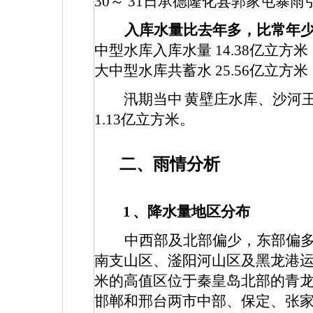
30
～
31
日承德隆化县郭家屯暴雨
入库水量比去年多，比常年
中型水库入库水量
14.38
亿立方米
大中型水库共蓄水
25.56
亿立方米
汛期当中
黄壁庄水库、沙河
1.13
亿立方米。
二、雨情分析
1
、降水量地区分布
中西部及北部偏少，东部偏
南支山区、滏阳河山区及黑龙港
米的高值区位于秦皇岛北部的青
邯郸和邢台两市中部、保定、张