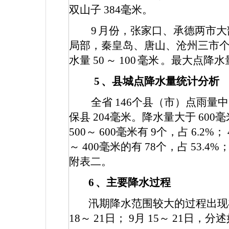
双山子
384
毫米。
9
月份，张家口、承德两市大
局部，秦皇岛、唐山、沧州三市
水量
50
～
100
毫米
。最大点降水
5
、县城点降水量统计分析
全省
146
个县（市）点雨量
保县
204
毫米。降水量大于
600
毫
500
～
600
毫米有
9
个，占
6.2%
；
～
400
毫米的有
78
个，占
53.4%
附表二。
6
、主要降水过程
汛期降水范围较大的过程出
18
～
21
日；
9
月
15
～
21
日，分述