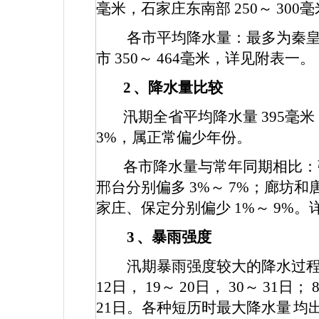
毫米，石家庄东南部
250
～
300
毫
各市平均降水量：最多为秦
市
350
～
464
毫米，详见附表一。
2
、降水量比较
汛期全省平均降水量
395
毫米
3%
，属正常偏少年份。
各市降水量与常年同期相比
邢台分别偏多
3%
～
7%
；廊坊和
家庄、保定分别偏少
1%
～
9%
。
3
、暴雨强度
汛期暴雨强度较大的降水过
12
日，
19
～
20
日，
30
～
31
日；
21
日。各种短历时最大降水量
均