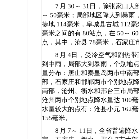
7
月
30
～
31
日，除张家口大
～
50
毫米；局部地区降大到暴雨
捷地
114
毫米，阜城县古城
112
毫
毫米之间的有
80
站点，在
50
～
60
点，其中，沧县
78
毫米，石家庄
8
月
4
日
，受冷空气和副热带
到中雨，局部大到暴雨，个别地
量分布：唐山和秦皇岛两市中南
部，石家庄和邯郸两市个别地点
南部，沧州、衡水和邢台三市局
沧州两市个别地点降水量达
100
毫
水量较大的点有：沧县小元
162
毫
155
毫米。
8
月
7
～
11
日，全省普遍降水