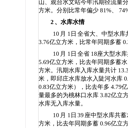
山、观台水文站今年汛期径流量
方米。分别比常年偏少
81%
、
74
2
、水库水情
10
月
1
日
全省大、中型水库
3.76
亿立方米，比常年同期多蓄
0
10
月
1
日
全省
18
座大型水
5.69
亿立方米，比去年同期多蓄
方米。汛期水库入库水量共计
13.
米，即邱庄水库放水入陡河水库
0
0.83
亿立方米），比去年多
4.79
亿
量最多的为桃林口水库
3.82
亿立
水库无入库水量。
10
月
1
日
39
座中型水库共蓄
方米，比去年同期多蓄
0.96
亿立