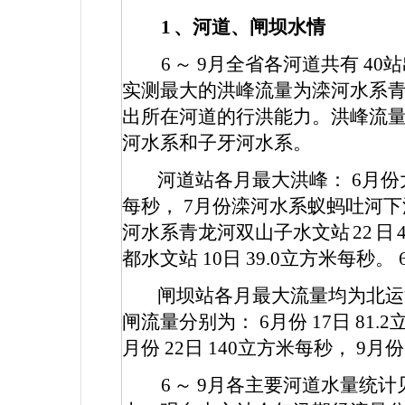
1
、河道、闸坝水情
6
～
9
月全省各河道共有
40
站
实测最大的洪峰流量为滦河水系
出所在河道的行洪能力。洪峰流
河水系和子牙河水系。
河道站各月最大洪峰：
6
月份
每秒，
7
月份滦河水系蚁蚂吐河
河水系青龙河双山子水文站
22
日
都水文站
10
日
39.0
立方米每秒。
闸坝站各月最大流量均为北运
闸流量分别为：
6
月份
17
日
81.2
月份
22
日
140
立方米每秒，
9
月
6
～
9
月各主要河道水量统计