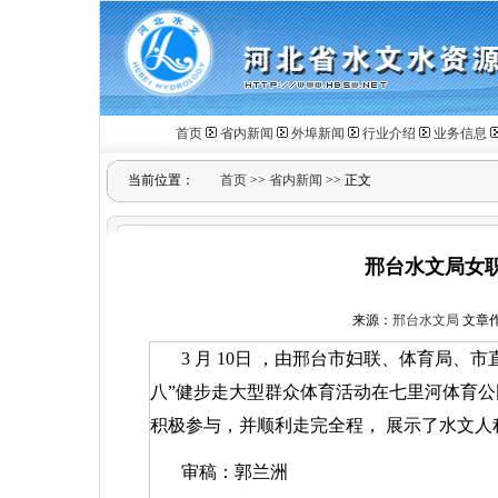
首页
省内新闻
外埠新闻
行业介绍
业务信息
当前位置：
首页
>>
省内新闻
>> 正文
邢台水文局女职
来源：
邢台水文局
文章作者
3
月
10
日
，由邢台市妇联、体育局、市
八”健步走大型群众体育活动在七里河体育
积极参与，并顺利走完全程，
展示了水文人
审稿：郭兰洲