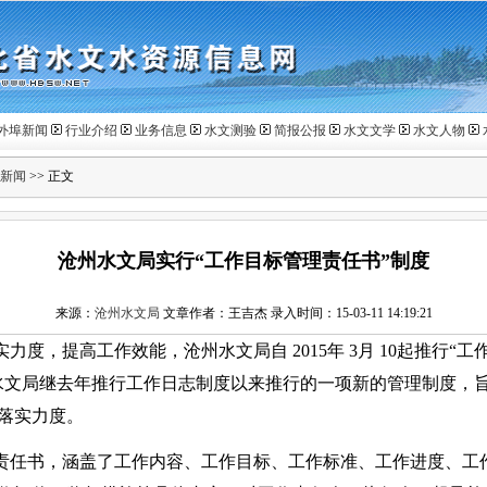
外埠新闻
行业介绍
业务信息
水文测验
简报公报
水文文学
水文人物
新闻
>> 正文
沧州水文局实行“工作目标管理责任书”制度
来源：
沧州水文局
文章作者：王吉杰 录入时间：15-03-11 14:19:21
实力度，提高工作效能，沧州水文局自
2015
年
3
月
10
起推行“工
水文局继去年推行工作日志制度以来推行的一项新的管理制度，
落实力度。
责任书，涵盖了工作内容、工作目标、工作标准、工作进度、工