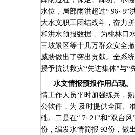
水位，局部雨洪超过“
96
·
8
”
大水文职工团结战斗，奋力拼
和洪水预报数据，
为桃林口
三坡景区等十几万群众安全撤
威胁做出了突出贡献。全系
授予抗洪救灾“先进集体”与“
水文情报预报作用凸现。
情工作人员平时加强练兵，熟
公软件，为
及时提供全面、
础。二是在“
7
·
21
”和“双台
份，编发水情简报
93
份，做