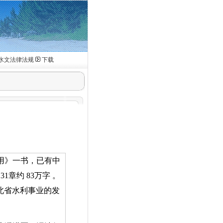
水文法律法规
下载
用》一书，已有中
共
31
章约
83
万字
。
北省水利事业的发