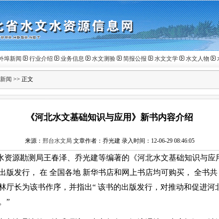
外埠新闻
行业介绍
业务信息
水文测验
简报公报
水文文学
水文人物
新闻
>> 正文
《河北水文基础知识与应用》新书内容介绍
来源：
邢台水文局
文章作者：乔光建 录入时间：12-06-29 08:46:05
水资源勘测局王春泽、乔光建等编著的《河北水文基础知识与应
出版发行，
在
全国
各地
新华书店和网上书店均可购买，
全书
林厅长为该书作序，并指出“
该书的出版发行，对推动和促进河
。”