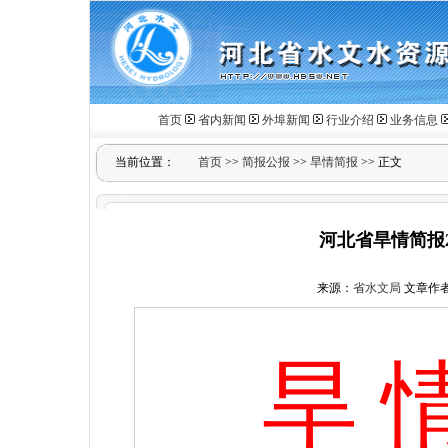
首页
省内新闻
外埠新闻
行业介绍
业务信息
当前位置：
首页
>>
简报公报
>>
旱情简报
>> 正文
河北省旱情简报2
来源：
省水文局
文章作
旱 