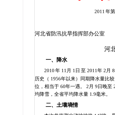
2011
年
河北省防汛抗旱指挥部办公室
河
一、降水
2010
年
11
月
1
日
至
2011
年
2
月
8
历史（
1956
年以来）同期降水量比较
位，相当于
60
年一遇。
2
月
9
日晚至
均降雪，全省平均降水量
1.9
毫米。
二、土壤墒情