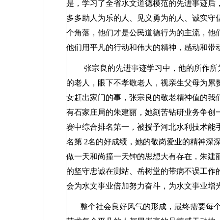
是，学习了全省水文道德模范的先进事迹后
多多助人为乐的人、见义勇为的人、诚实守
个角落，他们才是公民道德行为的主流，他
他们用平凡的行动和伟大的精神，感动和带
张宗良的先进事迹学习中，他的所作所
的老人，眼下不孝敬老人，视亲生父母为累
女赶出家门的事，张宗良的敬老精神值的我
有石家庄局的朱建丽，她刻苦钻研业务争创
赛中综合排名第一，被授予河北水利技术能
名第
2
名的好成绩，她的敬岗爱业的精神深
做一天和尚撞一天钟的思想大有存在，朱建
的坚守忠诚在测站、岳树堂的带病不误工作
会为水文事业倍加努力奋斗，为水文事业增
整个社会良好风气的形成，最终需要每