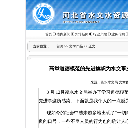
首页
省内新闻
外埠新闻
行业介绍
业务信息
当前位置：
首页
>>
文学作品
>> 正文
高举道德模范的先进旗帜为水文事业
来源：
衡水水文局
文章作者
3
月
12
月衡水水文局举办了学习道德模
先进事迹所感染。下面就是我个人的一点感
现如今的社会中越来越多地出现了“一切向
良的口号，一些不良人员的行为也的确让人