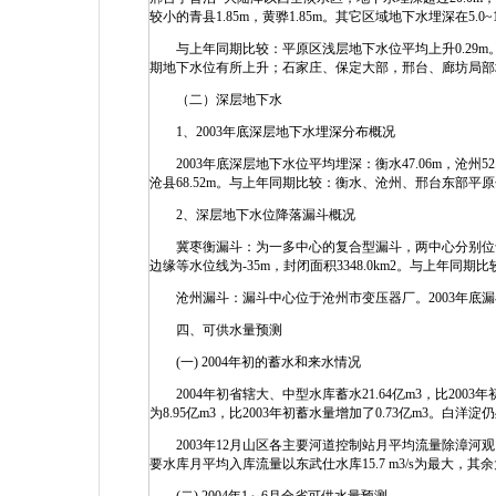
较小的青县1.85m，黄骅1.85m。其它区域地下水埋深在5.0~1
与上年同期比较：平原区浅层地下水位平均上升0.29m
期地下水位有所上升；石家庄、保定大部，邢台、廊坊局部
（二）深层地下水
1、2003年底深层地下水埋深分布概况
2003年底深层地下水位平均埋深：衡水47.06m，沧州52.1
沧县68.52m。与上年同期比较：衡水、沧州、邢台东部平原分别上
2、深层地下水位降落漏斗概况
冀枣衡漏斗：为一多中心的复合型漏斗，两中心分别位于衡
边缘等水位线为-35m，封闭面积3348.0km2。与上年同期
沧州漏斗：漏斗中心位于沧州市变压器厂。2003年底漏斗中心
四、可供水量预测
(一) 2004年初的蓄水和来水情况
2004年初省辖大、中型水库蓄水21.64亿m3，比200
为8.95亿m3，比2003年初蓄水量增加了0.73亿m3。白洋
2003年12月山区各主要河道控制站月平均流量除漳河观台站
要水库月平均入库流量以东武仕水库15.7 m3/s为最大，其余大