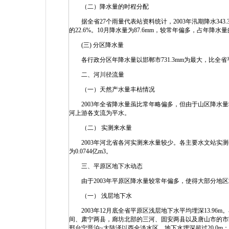
（二）降水量的时程分配
据全省27个雨量代表站资料统计，2003年汛期降水343.3
的22.6%。10月降水量为87.6mm，较常年偏多，占年降水量的
(三) 分区降水量
各行政分区年降水量以邯郸市731.3mm为最大，比全省平均多1
二、河川径流量
（一）天然产水量丰枯情况
2003年全省降水量虽比常年略偏多，但由于山区降水量
河上游各支流为平水。
（二） 实测来水量
2003年河北省各河实测来水量较少。各主要水文站实测年
为0.0744亿m3。
三、平原区地下水动态
由于2003年平原区降水量较常年偏多，使得大部分地区
（一） 浅层地下水
2003年12月底全省平原区浅层地下水平均埋深13.9
间、肃宁两县，廊坊北部的三河、固安两县以及唐山市的市区
邢台宁晋泊~大陆泽以西全淡水区，地下水埋深超过20.0m