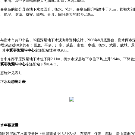
丰润。其中下降幅度较大的满城5.87m，三河5.00m。
岛的部分县市地下水位回升，衡水、沧州、秦皇岛回升幅度小于0.5m，邯郸大部回
县、肥乡、临漳、成安、隆尧、景县。回升最大的肥乡6.10m。
态
水市共23个县、92眼深层地下水观测井资料统计，2003年8月底邢台、衡水两市
中埋深超过60米的有：巨鹿、平乡、广宗、威县、南宫、枣强、衡水、武邑、故城、
9m。其中
冀枣衡漏斗中心
东滏阳站埋深79.90m。
部平原深层地下水位下降2.11m，衡水市深层地下水位平均上升3.94m。下降较大的
中
冀枣衡漏斗中心
东滏阳站下降0.47m。
态统计见表1。
地下水动态统计表
下水年蓄变量
原区浅层地下水蓄变量较上年同期减少18.81亿m3。石家庄、保定、廊坊、唐山等市