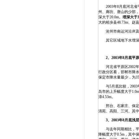
2003年8月底河北省
州、廊坊、唐山的少部，
深大于20.0m。
埋深大于
大的柏乡县48.73m、赵县4
沧州市南运河沿岸及其沿海
其它区域地下水埋深在4.
2
、
2003
年
8
月底平
河北省平原区2002年
行政分区看，邯郸市降水量
保定市降水量最少，为35
与5月底比较，2003
岛市的上升幅度大于1.0
漳4.53m。
邢台、石家庄、保定、
清苑、高阳、三河。其中下
3
、
2003
年
8
月底浅
与去年同期相比，平
降幅度大于0.5m，其中