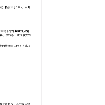
升幅度大于1.0m。回升
深层地下水
平均埋深分别
景县、阜城等，埋深最大的
隆尧11.78m；上升较
的蓄变量减少，其中保定地