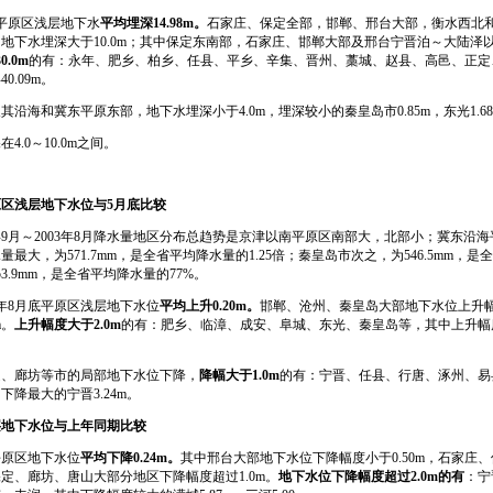
平原区浅层地下水
平均埋深
14.98m
。
石家庄、保定全部，邯郸、邢台大部，衡水西北
地下水埋深大于10.0m；其中保定东南部，石家庄、邯郸大部及邢台宁晋泊～大陆泽
30.0m
的有：永年、肥乡、柏乡、任县、平乡、辛集、晋州、藁城、赵县、高邑、正定
0.09m。
和冀东平原东部，地下水埋深小于4.0m，埋深较小的秦皇岛市0.85m，东光1.68
0～10.0m之间。
原区浅层地下水位与
5
月底比较
9月～2003年8月降水量地区分布总趋势是京津以南平原区南部大，北部小；冀东沿
最大，为571.7mm，是全省平均降水量的1.25倍；秦皇岛市次之，为546.5mm，是全
3.9mm，是全省平均降水量的77%。
年8月底平原区浅层地下水位
平均上升
0.20m
。
邯郸、沧州、秦皇岛大部地下水位上升幅
m。
上升幅度大于
2.0m
的有：肥乡、临漳、成安、阜城、东光、秦皇岛等，其中上升幅度
廊坊等市的局部地下水位下降，
降幅大于
1.0m
的有：宁晋、任县、行唐、涿州、易
降最大的宁晋3.24m。
层地下水位与上年同期比较
原区地下水位
平均下降
0.24m
。
其中邢台大部地下水位下降幅度小于0.50m，石家庄
保定、廊坊、唐山大部分地区下降幅度超过1.0m。
地下水位下降幅度超过
2.0m
的有
：宁