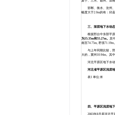
肃宁、三河、霸州、滦南、
邯郸、衡水、沧州、秦皇
幅度大于2.0m的有：邱
三、深层地下水动
根据邢台中东部平原与衡
为
55.35m
和
55.27m
。
其
南宫74.75m, 枣强71.1
与上年同期比较，邢台中东
大的，冀州10.94m。其
河北平原区地下水动
河北省平原区浅层
表1 单位:米
四、平原区浅层地
2003年8月底河北平