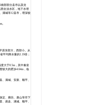
和南部部分县市以及沧
以西全淡水区，地下水埋
、满城等12县市，埋深较
m。
海平原东部大，西部小。从
省平均降水量的1.19倍；
度大于0.5m，其中秦皇
较大的肥乡4.64m，临
县、满城、安新、顺平、
、保定、廊坊、唐山等市下
晋、易县、满城、顺平、