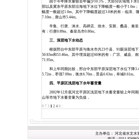
由于今年降水量较去年偏少10.5%，大部分区域地下水位
部以及冀东平原东部沿海地下水位下降幅度一般小于1.0
幅度一般超过1.0m。其中下降幅度超过3.0米的有：临
7.10m，唐山市5.44m。
辛集、行唐、涞水、高碑店、徐水、安新、蠡县、秦皇岛市
有：行唐0.89m、秦皇岛市0.80m。
三、深层地下水动态
根据邢台中东部平原与衡水市共23个县、91眼深层地下
50.83m和53.46m。其中埋深超过60米的有：广宗、威县
71.95m。
和上年同期比较，邢台中东部平原深层地下水位下降3.48m
5.72m，枣强7.09m，衡水6.70m，景县6.63m，阜城8.61m。
四、平原区浅层地下水年蓄变量
2002年12月底河北平原区浅层地下水蓄变量较上年同期减
山等市地下水蓄变量为负值，
9
7
3
1
2
4
8
:
主办单位： 河北省水文水
电话：0311-85696