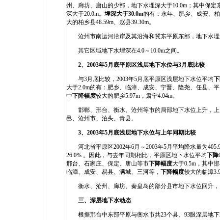
州、廊坊、唐山的少部，地下水埋深大于10.0m；其中保
深大于20.0m。
埋深大于
30.0m
的有：永年、肥乡、成安、柏
大的柏乡县48.59m、赵县39.30m。
沧州市南运河沿岸及其沿海和冀东平原东部，地下水埋深小于4
其它区域地下水埋深在4.0～10.0m之间。
2
、
2003
年
5
月底平原区浅层地下水位与
3
月底比较
与3月底比较，2003年5月底平原区浅层地下水位平均
下
大于2.0m的有：肥乡、临漳、成安、宁晋、隆尧、任县
中
下降幅度
较大的肥乡5.97m，肃宁4.04m。
邯郸、邢台、衡水、沧州等市的局部地下水位上升，上升幅
邑、沧州市、泊头、青县。
3
、
2003
年
5
月底浅层地下水位与上年同期比较
河北省平原区2002年6月～2003年5月平均降水量为405.9
26.0% 。因此，与去年同期相比，平原区地下水位平均
下降
邢台、石家庄、保定、唐山等市
下降幅度
大于0.5m，其中
临漳、成安、易县、满城、三河等，
下降幅度
较大的临漳3.9
衡水、沧州、廊坊、秦皇岛的部分县市地下水位回升，回升幅度
三、深层地下水动态
根据邢台中东部平原与衡水市共23个县、93眼深层地下