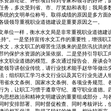
水资源论证、评价项目得到专家和领导的好评；
任务，多次受到省、市、厅奖励和表彰；我局多
系统的文明单位称号。取得成绩的原因是多方面
各级领导重视职业道德建设是重要原因之一。
文单位一样，衡水水文局是非常重视职业道德建
坚持”。一是坚持宣传水文工作的重要性，增强职
水文，水文职工的艰苦生活换来的是防汛抗洪的
节约保护水资源的决策依据。二是坚持引导职工
水文职业道德的模范。多次通过报告会、座谈会
老领导讲创业传统，请行业技术能手赵华等做出
法；组织职工学习水文行业以及其它行业先进人
用省水文条例、国家水文条例、各项业务规范、
行为，让职工习惯于遵章守纪、遵守职业道德。
为思想政治和精神文明建设的重要组成部分，与
同时安排部署、同时督促检查、同时考核评比，