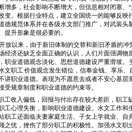
断增多，社会影响不断增大，但信息相对闭塞、“
改变。根据行业特点，建立全国统一的能够反映
道德规范体系并在各级水文部门推广，对武装头
、提升形象是很必要的。
开放以来，由于新旧体制的交替和新旧矛盾的冲
场经济还缺乏全面正确的认识，人们片面强调物
，职业道德观念淡化、思想道德建设严重滑坡。
水文职工
价值观念发生错位，信奉金钱、享乐、
不讲职业道德。表现为不愿意去或者不安心基层
接受规章制度和职业道德的约束等。
职工收入偏低，回报与付出存在较大差距，职工
职工心理失衡，影响职业道德建设。水文工作和
站职工还面临夫妻家庭生活、子女上学就业、自
顾之忧，挫伤了部分职工的积极性。加强水文职