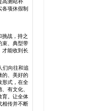
提高测站补
实各项休假制
和挑战，持之
约束、典型带
，才能收到长
人们向往和追
微的、美好的
效形式，在全
德、有文化、
教育。让全体
代相传并不断