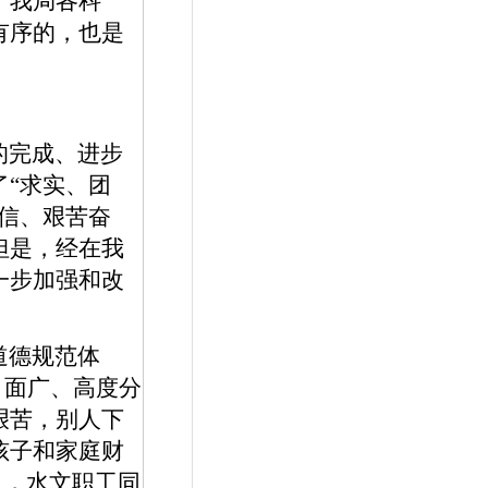
，我局各科
有序的，也是
的完成、进步
“求实、团
信、艰苦奋
但是，经在我
一步加强和改
道德规范体
、面广、高度分
艰苦，别人下
孩子和家庭财
入，水文职工同