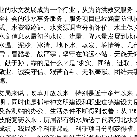
业的水文发展成为一个行业，从为防洪救灾服务
全社会的涉水事务服务，服务项目已经涵盖防汛
试、水资源论证、水资源调查分析评价、水土保
水文信息从最初的水位、流量、降水量发展到水
水温、泥沙、冰清、地下水、蒸发、墒情等。几
雪，冒酷暑、战严寒，坚守在偏远小站，无怨无
、献子孙，靠的是什么？是“求实、团结、进取、
敬业、诚实守信、艰苦奋斗、无私奉献、团结共
德。
文局来说，改革开放以来，特别是近十多年以来
期，同时也是抓精神文明建设和职业道德建设力
及各测站的办公、生活条件不断得到改善；从
19
技能竞赛以来，历届都有衡水局选手代表河北水
成绩；我局多个科研课题、科研项目分别获得省