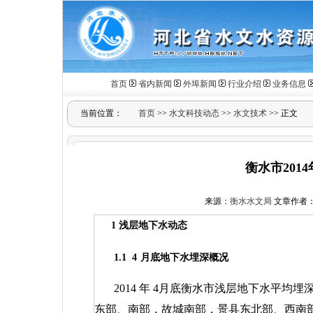
首页
省内新闻
外埠新闻
行业介绍
业务信息
当前位置：
首页
>>
水文科技动态
>>
水文技术
>> 正文
衡水市201
来源：
衡水水文局
文章作者：王
1
浅层地下水动态
1.1
4
月底地下水埋深概况
2014
年
4
月底衡水市浅层地下水平均埋
东部、南部，故城南部，景县东北部、西南