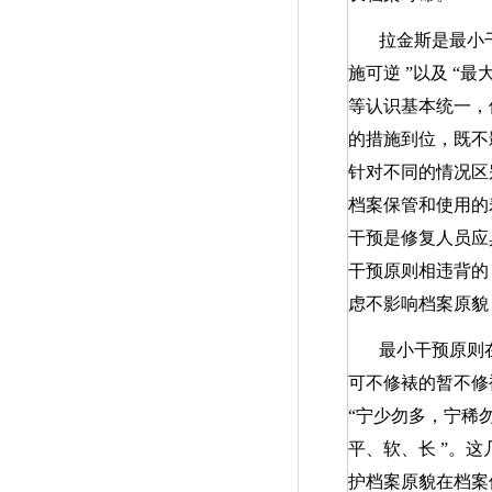
拉金斯是最小
施可逆
”
以及
“
最
等认识基本统一
的措施到位，既不
针对不同的情况区
档案保管和使用的
干预是修复人员应
干预原则相违背的
虑不影响档案原貌
最小干预原则
可不修裱的暂不修
“
宁少勿多，宁稀
平、软、长
”
。这
护档案原貌在档案