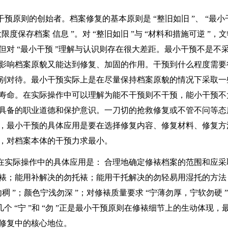
干预原则的创始者。档案修复的基本原则是
“
整旧如旧
”
、
“
最小
大限度保存档案
信息
”
。对
“
整旧如旧
”
与
“
材料和措施可逆
”
，文
，但对
“
最小干预
”
理解与认识则存在很大差距。最小干预不是不
影响档案原貌又能达到修复、加固的作用。干预到什么程度需要
别对待。最小干预实际上是在尽量保持档案原貌的情况下采取一
寿命。在实际操作中可以理解为能不干预则不干预，能小干预不
具备的职业道德和保护意识。一刀切的抢救修复或不管不问等态
，最小干预的具体应用是要在选择修复内容、修复材料、修复方
，对档案本体的干预力求最小。
在实际操作中的具体应用是：
合理地确定修裱档案的范围和应采
裱；能用补解决的勿托裱；能用干托解决的勿轻易用湿托的方法
勿稠
”
；颜色宁浅勿深
”
；对修裱质量要求
“
宁薄勿厚，宁软勿硬
”
几个
“
宁
”
和
“
勿
”
正是最小干预原则在修裱细节上的生动体现，
修复中的核心地位。