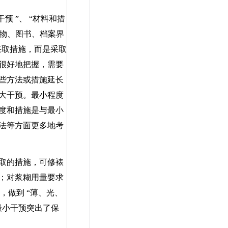
干预
”
、
“
材料和措
物、图书、档案界
采取措施，而是采取
很好地把握，需要
些方法或措施延长
大干预。最小程度
度和措施是与最小
法等方面更多地考
取的措施，可修裱
；对浆糊用量要求
，做到
“
薄、光、
最小干预突出了保