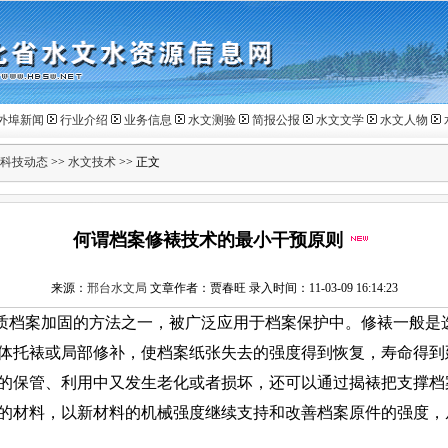
外埠新闻
行业介绍
业务信息
水文测验
简报公报
水文文学
水文人物
科技动态
>>
水文技术
>> 正文
何谓档案修裱技术的最小干预原则
来源：
邢台水文局
文章作者：贾春旺 录入时间：11-03-09 16:14:23
质档案加固的方法之一，被广泛应用于档案保护中。修裱一般是
体托裱或局部修补，使档案纸张失去的强度得到恢复，寿命得到
的保管、利用中又发生老化或者损坏，还可以通过揭裱把支撑档
的材料，以新材料的机械强度继续支持和改善档案原件的强度，