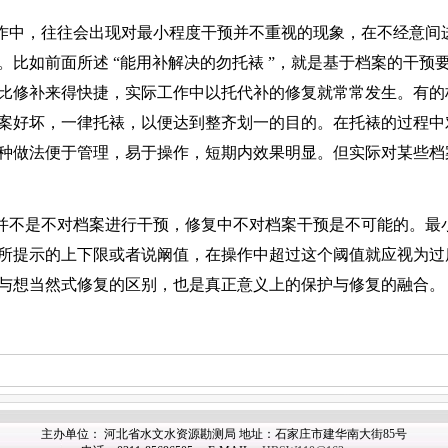
作中，往往会出现对最小程度干预并不重视的现象，在不经意间
。比如前面所述
“
能用补解决的勿托裱
”
，就是基于档案的干预
比修补来得快捷，实际工作中以托代补的修复就常常发生。有的
案好坏，一律托裱，以便达到整齐划一的目的。在托裱的过程中
种做法便于管理，易于操作，短期内效果明显。但实际对某些档
并不是不对档案进行干预，修复中不对档案干预是不可能的。最
所提示的上下限或者说阚值，在操作中超过这个阈值就应视为过
与想当然式修复的区别，也是真正意义上的保护与修复的融合。
主办单位： 河北省水文水资源勘测局 地址：石家庄市建华南大街85号