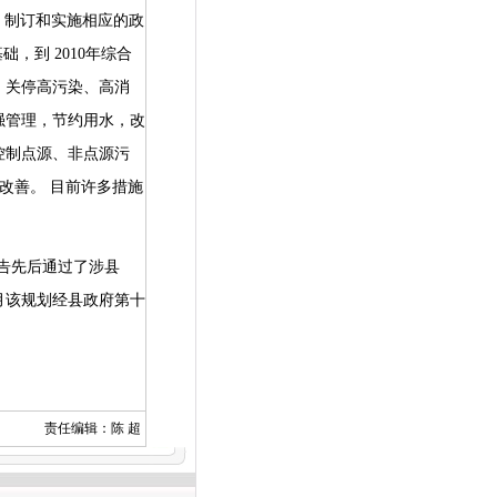
，制订和实施相应的政
基础，到
2010
年综合
，关停高污染、高消
强管理，节约用水，改
控制点源、非点源污
步改善。
目前许多措施
告先后通过了涉县
月该规划经县政府第十
责任编辑：陈 超