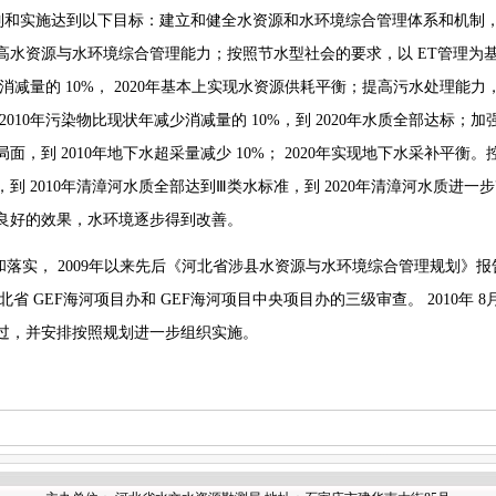
制和实施达到以下目标：建立和健全水资源和水环境综合管理体系和机制
高水资源与水环境综合管理能力；按照节水型社会的要求，以
ET
管理为
总消减量的
10%
，
2020
年基本上实现水资源供耗平衡；提高污水处理能力
2010
年污染物比现状年减少消减量的
10%
，到
2020
年水质全部达标；加
局面，到
2010
年地下水超采量减少
10%
；
2020
年实现地下水采补平衡。
，到
2010
年清漳河水质全部达到Ⅲ类水标准，到
2020
年清漳河水质进一
良好的效果，水环境逐步得到改善。
和落实，
2009
年以来先后《河北省涉县水资源与水环境综合管理规划》报
河北省
GEF
海河项目办和
GEF
海河项目中央项目办的三级审查。
2010
年
8
过，并安排按照规划进一步组织实施。