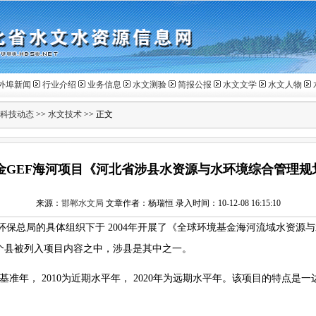
外埠新闻
行业介绍
业务信息
水文测验
简报公报
水文文学
水文人物
科技动态
>>
水文技术
>> 正文
金GEF海河项目《河北省涉县水资源与水环境综合管理规
来源：
邯郸水文局
文章作者：杨瑞恒 录入时间：10-12-08 16:15:10
环保总局的具体组织下于
2004
年开展了《全球环境基金海河流域水资源与
个县被列入项目内容之中，涉县是其中之一。
为基准年，
2010
为近期水平年，
2020
年为远期水平年。该项目的特点是一
。