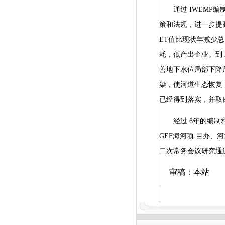
通过
IWEMP
编
策和法规，进一步提
ET
值比现状年减少
耗，低产出企业。到
善地下水位局部下降
染，使河道生态恢复
已经得到落实，并取
经过
6
年的编制
GEF
海河项
目办、
二次常务会议研究通
审稿：本站