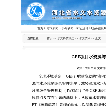
首页
省内新闻
外埠新闻
行业介绍
业务信息
当前位置：
首页
>>
水文科技动态
>>
水文技术
>> 正文
GEF项目水资源
来源：
省水文局
文章作者：
全球环境基金（
GEF
）赠款资助的“海
源与水环境的综合管理水平，减轻流域水污
环境综合管理规划（
IWEMP
）”是
GEF
海河
境特点及存在问题的基础上，从改革水管理
ET
（蒸腾蒸发）管理的理念，以知识管理开