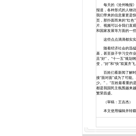
每天的《沧州晚报》会
报道，各种形式的人物
我们带来的信息量更是惊
页，那扑面而来的“红色
片、视频可以令我们直观
和国家发展等方面的一些
这些点点滴滴都实实在
随着经济社会的迅猛发
基，甚至孩子学习交作业
且“好”， “十一五”
变，“好”和“快”双翼齐飞
百姓们看新闻了解时政
接“面对面”成为了可能
少。”， “百姓最看重
都是我国民主氛围越来
繁荣昌盛。
（审稿：王吉杰）
本文使用编辑并转载,