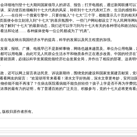
详细地刊登十七大期间国家领导人的讲话、报告；打开电视机，通过新闻联播可以
访谈、采访使百姓领略到十七大代表的风采，聆听到十七大代表对工作、生活的感悟和
人――在任何一个搜索引擎中，只要你输入“十七大”三个字，都能显示几十页的相关
”页面便令你立刻溶入到“十七大”的喜庆氛围中。一些门户网站都设立了与人民网等网
地了解到“十七大”的最新动态，我们还可以学习到与十七大有关的各种理论和政治知
看法和论述…… 各种媒体使每一位公民都成为了“代表”。
在地反映出我国经济水平的提高，科学的发展以及民主程度的加强。
展，报纸、广播、电视早已不是新鲜事物，网络也越来越普及。单位办公用电脑，
都可以用电脑，由此可见人民群众生活水平和物质条件正在逐步改善。中国的经济在飞
规划纲要就强调，必须以科学发展观统领经济社会发展全局，并作出了相应的部署。这表
。
，还可以网上留言表达民意、诉说新期待，围绕党的建设和国家发展建言献策，党
。看看网友的留言： “欢迎胡哥常来看看！潜水文字好热闹，深水文章更奇妙，安邦治
的是物价能不能不再涨了？生病去医院看病能不能负担轻些？孩子上学是否不再为学费忧
越浓厚的最有力的证明，有了普通百姓的广泛关注、积极参与，党的十七大必将更有看
 版权归原作者所有。