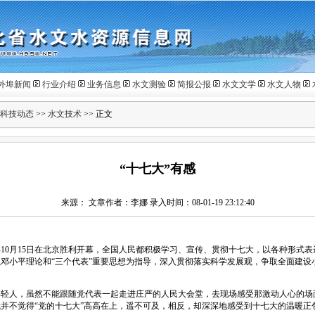
外埠新闻
行业介绍
业务信息
水文测验
简报公报
水文文学
水文人物
科技动态
>>
水文技术
>> 正文
“十七大”有感
来源： 文章作者：李娜 录入时间：08-01-19 23:12:40
10月15日在北京胜利开幕，全国人民都积极学习、宣传、贯彻十七大，以各种形式
邓小平理论和“三个代表”重要思想为指导，深入贯彻落实科学发展观，争取全面建设
人，虽然不能跟随党代表一起走进庄严的人民大会堂，去现场感受那激动人心的场
并不觉得“党的十七大”高高在上，遥不可及，相反，却深深地感受到十七大的温暖正