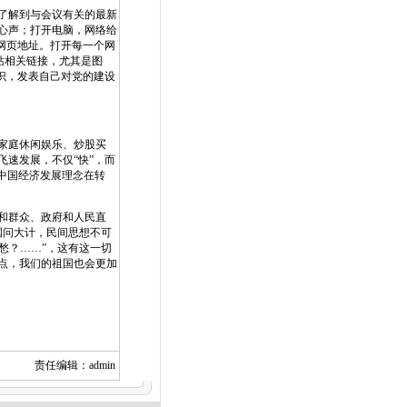
了解到与会议有关的最新
心声；打开电脑，网络给
网页地址。打开每一个网
站相关链接，尤其是图
识，发表自己对党的建设
家庭休闲娱乐、炒股买
速发展，不仅“快”，而
明中国经济发展理念在转
和群众、政府和人民直
国问大计，民间思想不可
愁？……”，这有这一切
点，我们的祖国也会更加
责任编辑：admin