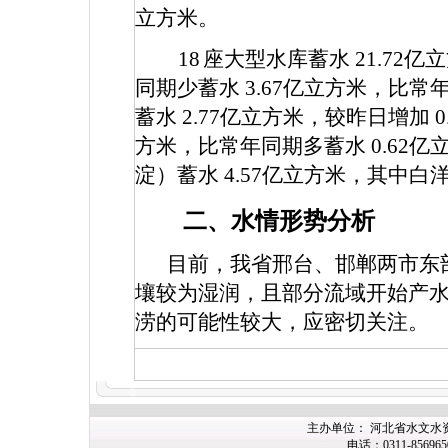
立方米。
18
座大型水库蓄水
21.72
亿立
同期少蓄水
3.67
亿立方米，比常
蓄水
2.77
亿立方米，较昨日增加
0
方米，比常年同期多蓄水
0.62
亿
淀）蓄水
4.57
亿立方米，其中白
二、水情形势分析
目前，我省邢台、邯郸两市东
壤较为湿润，且部分流域开始产
涝的可能性较大，应密切关注。
主办
单位： 河北省水文水
电话：0311-85696