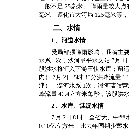
一般不足
25
毫米。
降雨量较大点
毫米，遵化市大河局
125
毫米等，
二、水情
1
、河道水情
受局部强降雨影响，我省主
水系
1
次，沙河阜平水文站
7
月
1
股洪水将汇入下游王快水库；蓟
内）
7
月
2
日
5
时
35
分洪峰流量
13
津）；滦河水系
1
次，潵河蓝旗营
峰流量
46.4
立方米每秒，该股洪
2
、水库、洼淀水情
7
月
2
日
8
时，全省大、中型
0.10
亿立方米，比去年同期少蓄