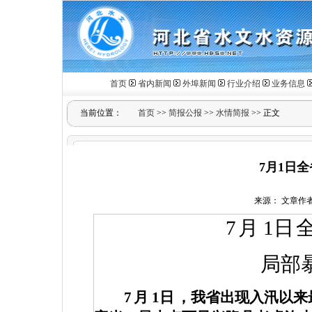
首页
省内新闻
外埠新闻
行业介绍
业务信息
当前位置：
首页
>>
简报公报
>>
水情简报
>> 正文
7月1日
来源： 文章作者： 
7
月
1
日
局部
7
月
1
日
，我省出现入汛以来