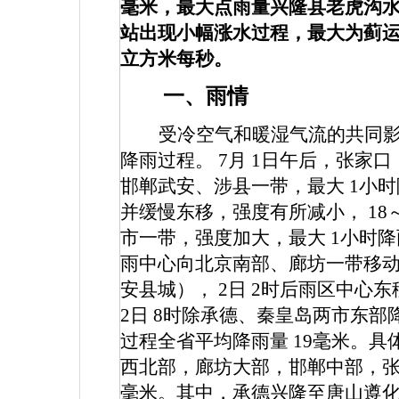
毫米，最大点雨量兴隆县老虎沟
站出现小幅涨水过程，最大为蓟
立方米每秒。
一、雨情
受冷空气和暖湿气流的共同
降雨过程。
7
月
1
日午后，张家口
邯郸武安、涉县一带，最大
1
小时
并缓慢东移，强度有所减小，
18
市一带，强度加大，最大
1
小时降
雨中心向北京南部、廊坊一带移
安县城），
2
日
2
时后雨区中心东
2
日
8
时除承德、秦皇岛两市东部
过程全省平均降雨量
19
毫米。具
西北部，廊坊大部，邯郸中部，
毫米。其中，承德兴隆至唐山遵