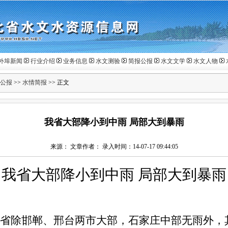
外埠新闻
行业介绍
业务信息
水文测验
简报公报
水文文学
水文人物
公报
>>
水情简报
>> 正文
我省大部降小到中雨 局部大到暴雨
来源： 文章作者： 录入时间：14-07-17 09:44:05
我省大部降小到中雨 局部大到暴雨
省除邯郸、邢台两市大部，石家庄中部无雨外，