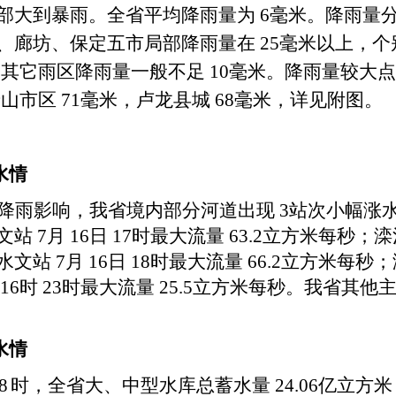
部大到暴雨。全省平均降雨量为
6
毫米。降雨量
、廊坊、保定五市局部降雨量在
25
毫米以上，个
，其它雨区降雨量一般不足
10
毫米。降雨量较大点
唐山市区
71
毫米，卢龙县城
68
毫米，详见附图。
水情
降雨影响，我省境内部分河道出现
3
站次小幅涨
文站
7
月
16
日
17
时最大流量
63.2
立方米每秒；滦
水文站
7
月
16
日
18
时最大流量
66.2
立方米每秒；
16
时
23
时最大流量
25.5
立方米每秒。我省其他
水情
8
时，全省大、中型水库总蓄水量
24.06
亿立方米