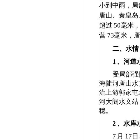
小到中雨，局
唐山、秦皇岛
超过
50
毫米
营
73
毫米，
二、水情
1
、河道
受局部强
海陡河唐山水
流上游郭家屯
河大阁水文站
稳。
2
、水库
7
月
17
日