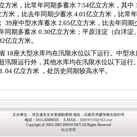
立方米，比常年同期多蓄水
7.54
亿立方米，其中
立方米，比去年同期少蓄水
4.01
亿立方米，比常
；
39
座中型水库蓄水
2.65
亿立方米，比去年同期
年同期多蓄水
0.30
亿立方米；平原洼淀（白洋淀
32
亿立方米。
省
18
座大型水库均在汛限水位以下运行。中型水
超汛限运行外，其他水库均在汛限水位以下运行
3.
04
亿立方米
，处历史同期较高水平。
主办
单位： 河北省水文水资源勘测局 地址：石家庄市建华南大街85号
电话：0311-85696505 E-MAIL：
HBSW110@163.com
Copyright @ 2002-2005 HBSW.NET,All Rights Reserved
站点管理