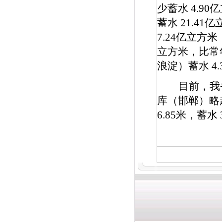
少蓄水
4.90
亿
蓄水
21.41
亿
7.24
亿立方米
立方米，比常
浪淀）蓄水
4.
目前，我
库（邯郸）略
6.85
米，蓄水