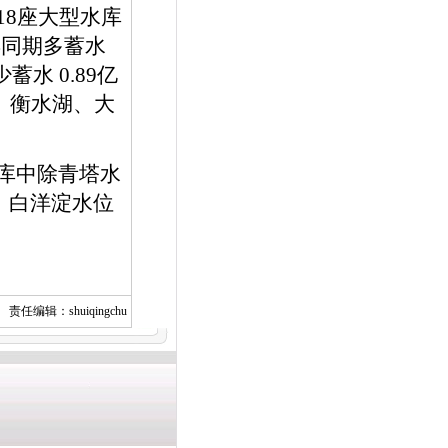
18
座大型水库
年同期多蓄水
少蓄水
0.89
亿
、衡水湖、大
库中除青塔水
。白洋淀水位
责任编辑：shuiqingchu