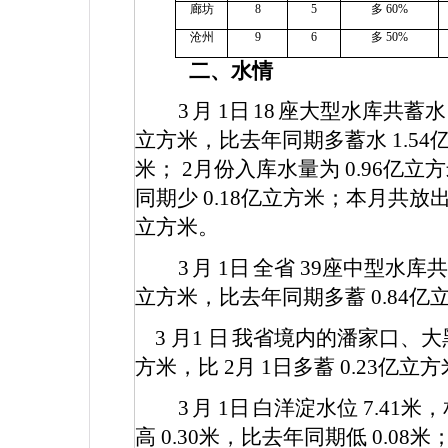
廊坊
8
5
多
60%
沧州
9
6
多
50%
二、水情
3
月
1
日
18
座大型水库共蓄
立方米，比去年同期多蓄水
1.54
米；
2
月份入库水量为
0.96
亿立方
同期少
0.18
亿立方米；本月共放
立方米。
3
月
1
日
全省
39
座中型水库
立方米，比去年同期多蓄
0.84
亿
3
月1
日
我省境内的潘家口、大
方米，比
2
月
1
日多蓄
0.23
亿立方
3
月
1
日
白洋淀水位
7.41
米，
高
0.30
米，比去年同期低
0.08
米