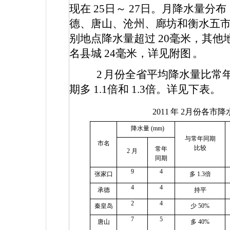
现在
25
日～
27
日。月降水量分布
德、唐山、沧州、廊坊和衡水五
别地点降水量超过
20
毫米，其他
名县城
24
毫米，详见附图
。
2
月份全省平均降水量比常
期多
1.1
倍和
1.3
倍。详见下表。
2011
年
2
月份各市降
降水量
(mm)
与常年同期
市名
比较
常年
2
月
同期
9
4
张家口
多
1.3
倍
4
4
承德
持平
2
4
秦皇岛
少
50%
7
5
唐山
多
40%