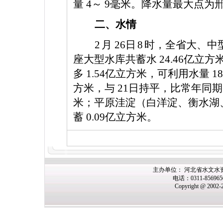
量
4
～
9
毫米。降水量最大点为
二、水情
2
月
26
日
8
时，全省大、中
座大型水库共蓄水
24.46
亿立方
多
1.54
亿立方米，可利用水量
18
方米，与
21
日持平，比常年同
米；平原洼淀（白洋淀、衡水湖
蓄
0.09
亿立方米。
主办
单位： 河北省水文水
电话：0311-85696
Copyright @ 2002-