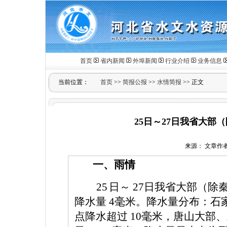
首页
省内新闻
外埠新闻
行业介绍
业务信息
当前位置：
首页
>>
简报公报
>>
水情简报
>> 正文
25日～27日我省大
来源： 文章作者： 
一、雨情
25
日～
27
日我省大部（除
降水量
4
毫米。降水量分布：石
点降水超过
10
毫米，唐山大部