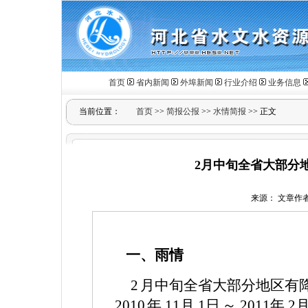
首页
省内新闻
外埠新闻
行业介绍
业务信息
当前位置：
首页
>>
简报公报
>>
水情简报
>> 正文
2月中旬全省大部分
来源： 文章作者： 
一、雨情
2
月中旬全省大部分地区有
2010
年
11
月
1
日
～
2011
年
2