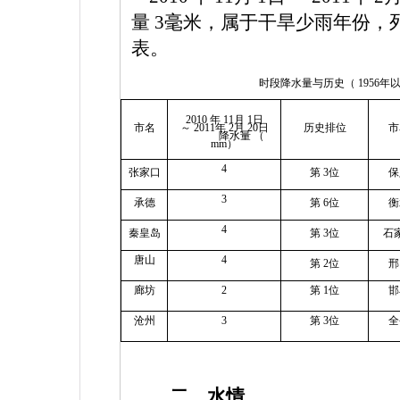
量
3
毫米，属于干旱少雨年份，
表。
时段降水量与历史（
1956
年
2010
年
11
月
1
日
市名
～
2011
年
2
月
20
日
历史排位
市
降水量 （
mm
）
4
张家口
第
3
位
保
3
承德
第
6
位
衡
4
秦皇岛
第
3
位
石
唐山
4
第
2
位
邢
廊坊
2
第
1
位
邯
沧州
3
第
3
位
全
二、水情