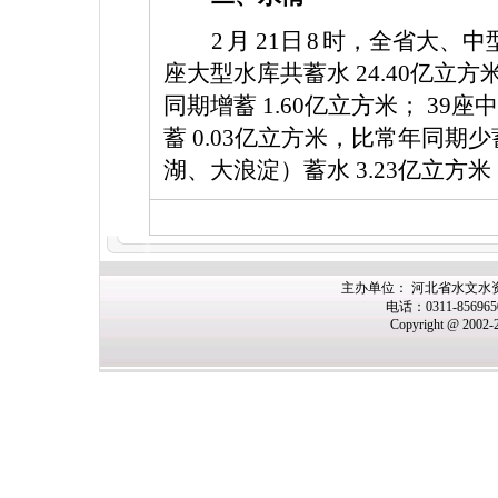
2
月
21
日
8
时，全省大、中
座大型水库共蓄水
24.40
亿立方
同期增蓄
1.60
亿立方米；
39
座
蓄
0.03
亿立方米，比常年同期少
湖、大浪淀）蓄水
3.23
亿立方米
主办
单位： 河北省水文水
电话：0311-85696
Copyright @ 2002-