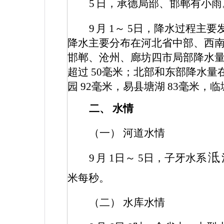
5
日，承德局部、邯郸有小雨
9
月
1
～
5
日，降水过程主要
降水主要分布在河北省中部、西
邯郸、沧州、廊坊四市局部降水
超过
50
毫米；北部和东部降水量
园
92
毫米，易县塘湖
83
毫米，临
二、
水情
（一） 河道水情
泜
9
月
1
日～
5
日，子牙水系
米每秒。
（二） 水库水情