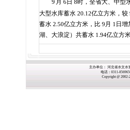
9
月
6
日
8
时，全省大、中型
大型水库蓄水
20.12
亿立方米，较
蓄水
2.50
亿立方米，比
9
月
1
日增
湖、大浪淀）共蓄水
1.94
亿立方
主办
单位： 河北省水文水
电话：0311-85696
Copyright @ 2002-