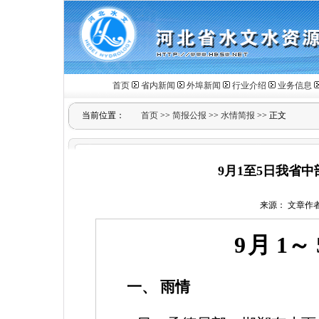
首页
省内新闻
外埠新闻
行业介绍
业务信息
当前位置：
首页
>>
简报公报
>>
水情简报
>> 正文
9月1至5日我省
来源： 文章作者： 
9
月
1
～
一、
雨情