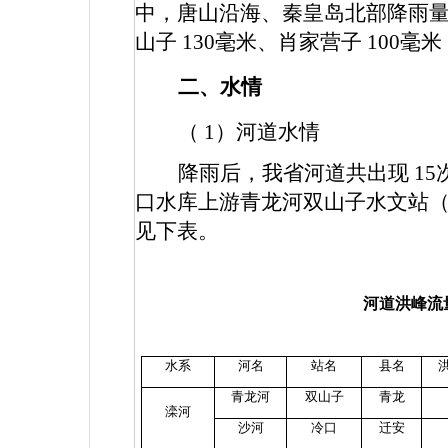
中，唐山沿海、秦皇岛北部降雨
山子
130
毫米、肖家营子
100
毫米
二、水情
（
1
）河道水情
降雨后，我省河道共出现
15
口水库上游青龙河双山子水文站
见下表。
河道洪峰流
水系
河名
站名
县名
青龙河
双山子
青龙
滦河
沙河
冷口
迁安