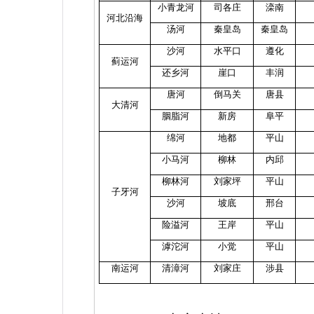
小青龙河
司各庄
滦南
河北沿海
汤河
秦皇岛
秦皇岛
沙河
水平口
遵化
蓟运河
还乡河
崖口
丰润
唐河
倒马关
唐县
大清河
胭脂河
新房
阜平
绵河
地都
平山
小马河
柳林
内邱
柳林河
刘家坪
平山
子牙河
沙河
坡底
邢台
险溢河
王岸
平山
滹沱河
小觉
平山
南运河
清漳河
刘家庄
涉县