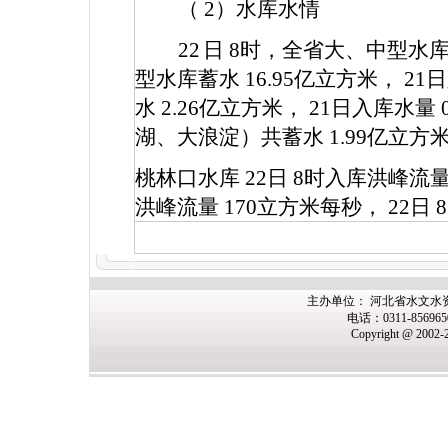
（
2
）水库水情
22
日
8
时，全省大、中型水
型水库蓄水
16.95
亿立方米，
21
日
水
2.26
亿立方米，
21
日入库水量
湖、大浪淀）共蓄水
1.99
亿立方
桃林口水库
22
日
8
时入库洪峰流
洪峰流量
170
立方米每秒，
22
日
8
主办
单位： 河北省水文水
电话：0311-85696
Copyright @ 2002-