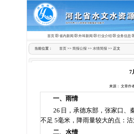
首页
省内新闻
外埠新闻
行业介绍
业务信息
当前位置：
首页
>>
简报公报
>>
水情简报
>> 正文
7
来源： 文章作者： 
一、雨情
26
日，承德东部，张家口、
不足
5
毫米，降雨量较大的点：
二、水情