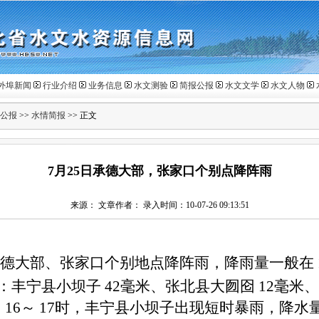
外埠新闻
行业介绍
业务信息
水文测验
简报公报
水文文学
水文人物
公报
>>
水情简报
>> 正文
7月25日承德大部，张家口个别点降阵雨
来源： 文章作者： 录入时间：10-07-26 09:13:51
承德大部、张家口个别地点降阵雨，降雨量一般在
：丰宁县小坝子
42
毫米、张北县大囫囵
12
毫米、
日
16
～
17
时，丰宁县小坝子出现短时暴雨，降水