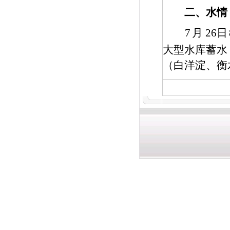
二、水情
7
月
26
日
大型水库蓄水
（白洋淀、衡