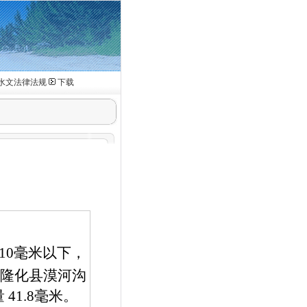
水文法律法规
下载
10
毫米以下，
隆化县漠河沟
量
41.8
毫米。