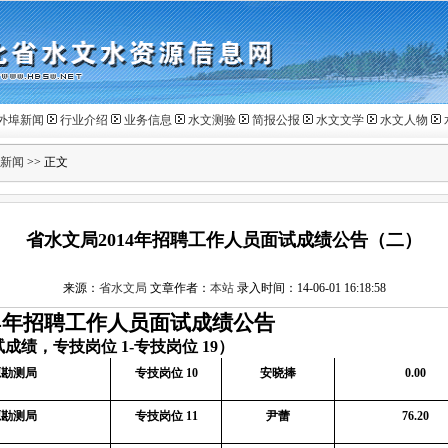
外埠新闻
行业介绍
业务信息
水文测验
简报公报
水文文学
水文人物
新闻
>> 正文
省水文局2014年招聘工作人员面试成绩公告（二）
来源：
省水文局
文章作者：
本站
录入时间：14-06-01 16:18:58
4
年招聘工作人员面试成绩公告
试成绩，专技岗位
1-
专技岗位
19
）
源勘测局
专技岗位
10
安晓捧
0.00
源勘测局
专技岗位
11
尹蕾
76.20