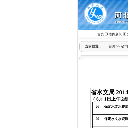
首页
省内新闻
当前位置：
首页
>>
省内
省水文局
201
（
6
月
1
日上午面
26
保定水文水资
29
保定水文水资