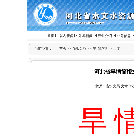
首页
省内新闻
外埠新闻
行业介绍
业务信息
当前位置：
首页
>>
简报公报
>>
旱情简报
>> 正文
河北省旱情简报20
来源：
省水文局
文章作
旱 