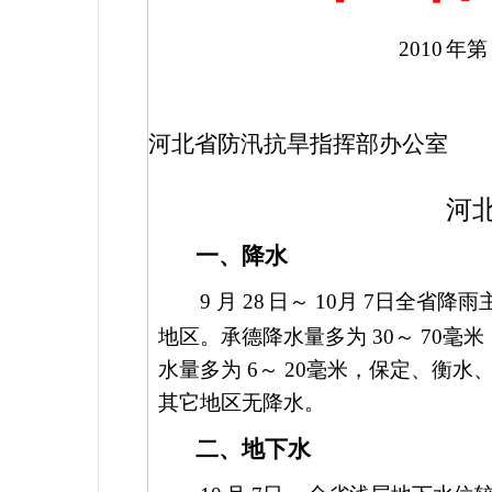
2010
年
河北省防汛抗旱指挥部办公室
河
一、降水
9
月
28
日～
10
月
7
日全省降雨
地区。承德降水量多为
30
～
70
毫米
水量多为
6
～
20
毫米，保定、衡水
其它地区无降水。
二、地下水